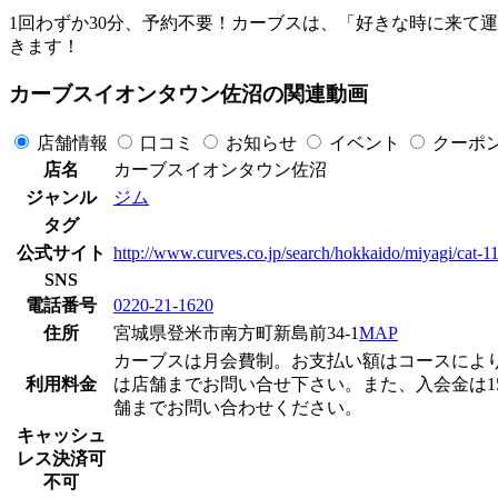
1回わずか30分、予約不要！カーブスは、「好きな時に来て
きます！
カーブスイオンタウン佐沼の関連動画
店舗情報
口コミ
お知らせ
イベント
クーポ
店名
カーブスイオンタウン佐沼
ジャンル
ジム
タグ
公式サイト
http://www.curves.co.jp/search/hokkaido/miyagi/cat-
SNS
電話番号
0220-21-1620
住所
宮城県登米市南方町新島前34-1
MAP
カーブスは月会費制。お支払い額はコースによりますが
利用料金
は店舗までお問い合せ下さい。また、入会金は15
舗までお問い合わせください。
キャッシュ
レス決済可
不可