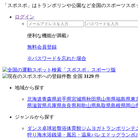
「スポスポ」はトランポリンや公園など全国のスポーツスポッ
ログイン
便利な機能が満載♪
無料会員登録
※パスワードを忘れた場合
全国
3129
件
地域から探す
北海道
青森県
岩手県
宮城県
秋田県
山形県
福島県
東
県
滋賀県
兵庫県
奈良県
和歌山県
鳥取県
島根県
岡山
ジャンルから探す
ダンス
卓球
岩盤浴
体育館
ジム
ヨガ
トランポリン
テ
狩り
海水浴
銭湯・風呂・温泉
バレエ
ドッグラン
ボ