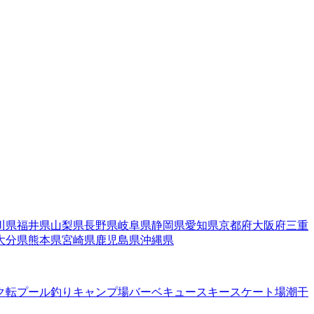
川県
福井県
山梨県
長野県
岐阜県
静岡県
愛知県
京都府
大阪府
三重
大分県
熊本県
宮崎県
鹿児島県
沖縄県
ク転
プール
釣り
キャンプ場
バーベキュー
スキー
スケート場
潮干