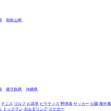
県
和歌山県
県
鹿児島県
沖縄県
テニス
ゴルフ
お花見
ピラティス
野球場
サッカー
公園
屋外運
エ
ドッグラン
ボルダリング
スケボー