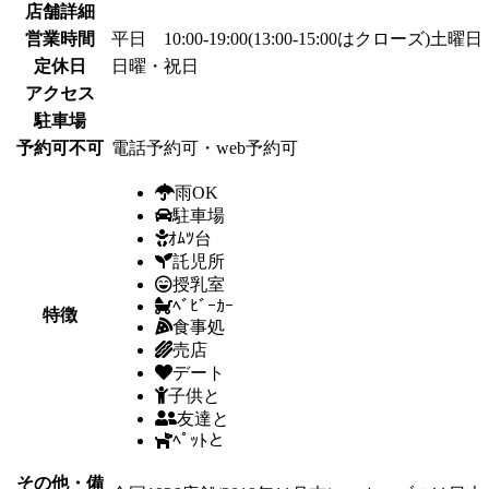
店舗詳細
営業時間
平日 10:00-19:00(13:00-15:00はクローズ)土曜日 1
定休日
日曜・祝日
アクセス
駐車場
予約可不可
電話予約可・web予約可
雨OK
駐車場
ｵﾑﾂ台
託児所
授乳室
ﾍﾞﾋﾞｰｶｰ
特徴
食事処
売店
デート
子供と
友達と
ﾍﾟｯﾄと
その他・備