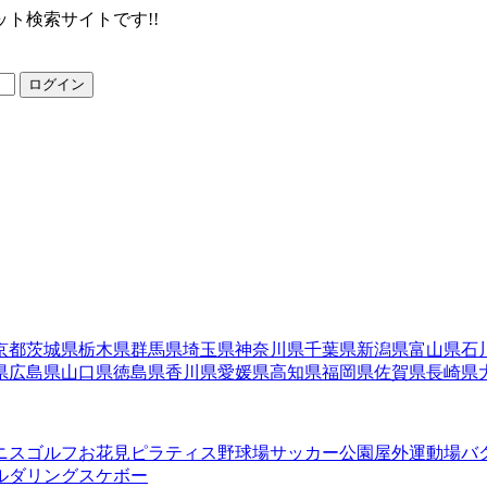
ト検索サイトです!!
ログイン
京都
茨城県
栃木県
群馬県
埼玉県
神奈川県
千葉県
新潟県
富山県
石
県
広島県
山口県
徳島県
香川県
愛媛県
高知県
福岡県
佐賀県
長崎県
ニス
ゴルフ
お花見
ピラティス
野球場
サッカー
公園
屋外運動場
バ
ルダリング
スケボー