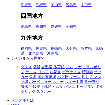
鳥取県
島根県
岡山県
広島県
山口県
四国地方
徳島県
香川県
愛媛県
高知県
九州地方
福岡県
佐賀県
長崎県
大分県
熊本県
宮崎
県
鹿児島県
沖縄県
ジャンルから探す
ダンス
卓球
岩盤浴
体育館
ジム
ヨガ
トランポリ
ン
テニス
ゴルフ
お花見
ピラティス
野球場
サッ
カー
公園
屋外運動場
バク転
プール
釣り
キャン
プ場
バーベキュー
スキー
スケート場
潮干狩り
海水浴
銭湯・風呂・温泉
バレエ
ドッグラン
ボル
ダリング
スケボー
スポスポとは
Q&A