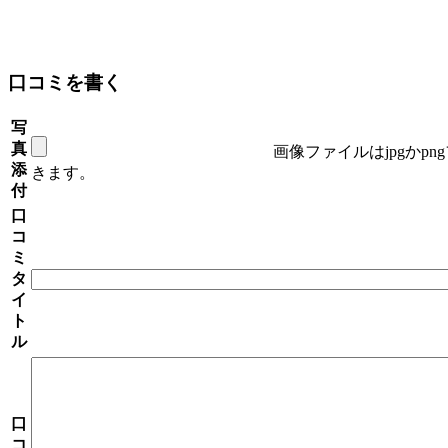
口コミを書く
写
真
画像ファイルはjpgかp
添
きます。
付
口
コ
ミ
タ
イ
ト
ル
口
コ