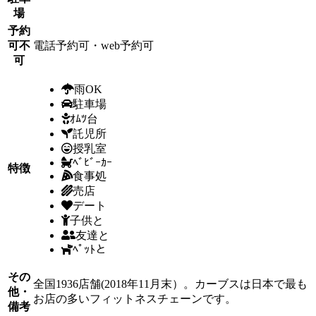
場
予約
可不
電話予約可・web予約可
可
雨OK
駐車場
ｵﾑﾂ台
託児所
授乳室
ﾍﾞﾋﾞｰｶｰ
特徴
食事処
売店
デート
子供と
友達と
ﾍﾟｯﾄと
その
全国1936店舗(2018年11月末）。カーブスは日本で最も
他・
お店の多いフィットネスチェーンです。
備考