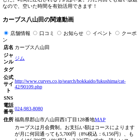
なので、空いた時間を有効活用できます！
カーブス八山田の関連動画
店舗情報
口コミ
お知らせ
イベント
クーポ
ン
店名
カーブス八山田
ジャ
ジム
ンル
タグ
公式
http://www.curves.co.jp/search/hokkaido/fukushima/cat-
サイ
42/90109.php
ト
SNS
電話
024-983-8080
番号
住所
福島県郡山市八山田西1丁目128番地
MAP
カーブスは月会費制。お支払い額はコースによります
が月に何回通っても5,700円（8%税込：6,156円）、も