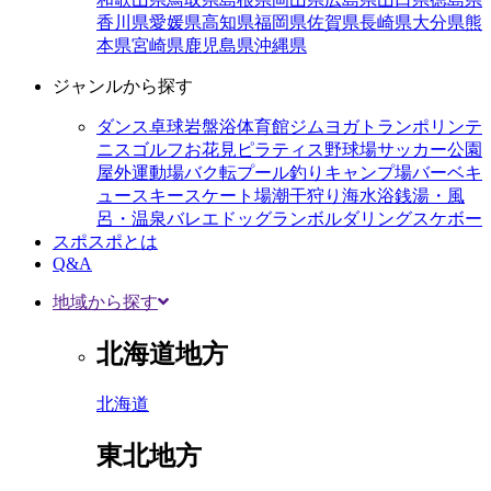
香川県
愛媛県
高知県
福岡県
佐賀県
長崎県
大分県
熊
本県
宮崎県
鹿児島県
沖縄県
ジャンルから探す
ダンス
卓球
岩盤浴
体育館
ジム
ヨガ
トランポリン
テ
ニス
ゴルフ
お花見
ピラティス
野球場
サッカー
公園
屋外運動場
バク転
プール
釣り
キャンプ場
バーベキ
ュー
スキー
スケート場
潮干狩り
海水浴
銭湯・風
呂・温泉
バレエ
ドッグラン
ボルダリング
スケボー
スポスポとは
Q&A
地域から探す
北海道地方
北海道
東北地方