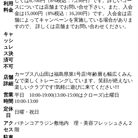
しくは6,700円（8%税込：7,236円）です。詳しいコー
利用
スについては店舗までお問い合せ下さい。また、入会
料金
金は15,000円（8%税込：16,200円）です。入会金は店
舗によってキャンペーンを実施している場合がありま
すので、 詳しくは店舗までお問い合わせください。
キャ
ッシ
ュレ
ス決
済可
不可
カーブス八山田は福島県第1号店!年齢層も幅広くみん
店舗
なで楽しくトレーニングしています。笑顔が絶えない
詳細
楽しいクラブです!気軽に遊びに来てください!!!
営業
平日 10:00-19:00(13:00-15:00はクローズ)土曜日
時間
10:00-13:00
定休
日曜・祝日
日
アク
パチンコアラジン敷地内 理・美容フレッシュさん２
セス
階
駐車