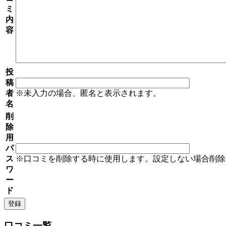
ミ
内
容
投
稿
者
※未入力の場合、匿名と表示されます。
名
削
除
用
パ
ス
※口コミを削除する時に使用します。設定しない場合削除
ワ
ー
ド
口コミ一覧