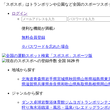
「スポスポ」はトランポリンや公園など全国のスポーツスポッ
ログイン
便利な機能が満載♪
無料会員登録
※パスワードを忘れた場合
全国
3129
件
地域から探す
北海道
青森県
岩手県
宮城県
秋田県
山形県
福島県
東
県
滋賀県
兵庫県
奈良県
和歌山県
鳥取県
島根県
岡山
ジャンルから探す
ダンス
卓球
岩盤浴
体育館
ジム
ヨガ
トランポリン
テ
狩り
海水浴
銭湯・風呂・温泉
バレエ
ドッグラン
ボ