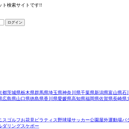
ト検索サイトです!!
ログイン
京都
茨城県
栃木県
群馬県
埼玉県
神奈川県
千葉県
新潟県
富山県
石
県
広島県
山口県
徳島県
香川県
愛媛県
高知県
福岡県
佐賀県
長崎県
ニス
ゴルフ
お花見
ピラティス
野球場
サッカー
公園
屋外運動場
バ
ルダリング
スケボー