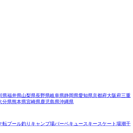
川県
福井県
山梨県
長野県
岐阜県
静岡県
愛知県
京都府
大阪府
三重
大分県
熊本県
宮崎県
鹿児島県
沖縄県
ク転
プール
釣り
キャンプ場
バーベキュー
スキー
スケート場
潮干