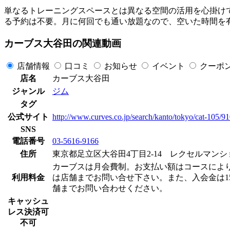
単なるトレーニングスペースとは異なる空間の活用を心掛けて
る予約は不要。月に何回でも通い放題なので、空いた時間を
カーブス大谷田の関連動画
店舗情報
口コミ
お知らせ
イベント
クーポ
店名
カーブス大谷田
ジャンル
ジム
タグ
公式サイト
http://www.curves.co.jp/search/kanto/tokyo/cat-105/9
SNS
電話番号
03-5616-9166
住所
東京都足立区大谷田4丁目2-14 レクセルマンシ
カーブスは月会費制。お支払い額はコースによりますが
利用料金
は店舗までお問い合せ下さい。また、入会金は15
舗までお問い合わせください。
キャッシュ
レス決済可
不可