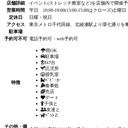
店舗詳細
イベント(ストレッチ教室など)を店舗内で開催
営業時間
平日 10:00-19:00(13:00-15:00はクローズ)土曜日 1
定休日
日曜・祝日
アクセス
東京メトロ千代田線、北綾瀬駅より環七通りを亀
駐車場
予約可不可
電話予約可・web予約可
雨OK
駐車場
ｵﾑﾂ台
託児所
授乳室
ﾍﾞﾋﾞｰｶｰ
特徴
食事処
売店
デート
子供と
友達と
ﾍﾟｯﾄと
その他・備