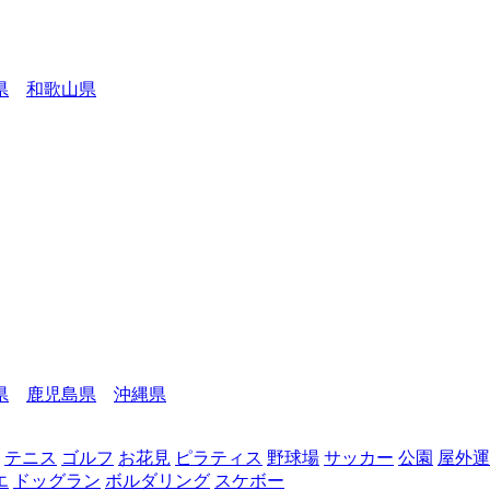
県
和歌山県
県
鹿児島県
沖縄県
テニス
ゴルフ
お花見
ピラティス
野球場
サッカー
公園
屋外運
エ
ドッグラン
ボルダリング
スケボー