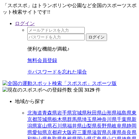
「スポスポ」はトランポリンや公園など全国のスポーツスポ
ット検索サイトです!!
ログイン
ログイン
便利な機能が満載♪
無料会員登録
※パスワードを忘れた場合
全国
3129
件
地域から探す
北海道
青森県
岩手県
宮城県
秋田県
山形県
福島県
東
京都
茨城県
栃木県
群馬県
埼玉県
神奈川県
千葉県
新
潟県
富山県
石川県
福井県
山梨県
長野県
岐阜県
静岡
県
愛知県
京都府
大阪府
三重県
滋賀県
兵庫県
奈良県
和歌山県
鳥取県
島根県
岡山県
広島県
山口県
徳島県