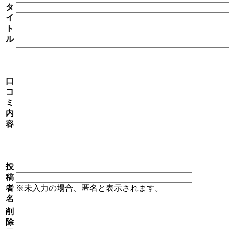
タ
イ
ト
ル
口
コ
ミ
内
容
投
稿
者
※未入力の場合、匿名と表示されます。
名
削
除