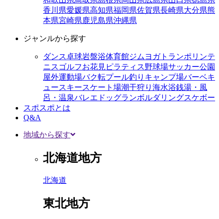
香川県
愛媛県
高知県
福岡県
佐賀県
長崎県
大分県
熊
本県
宮崎県
鹿児島県
沖縄県
ジャンルから探す
ダンス
卓球
岩盤浴
体育館
ジム
ヨガ
トランポリン
テ
ニス
ゴルフ
お花見
ピラティス
野球場
サッカー
公園
屋外運動場
バク転
プール
釣り
キャンプ場
バーベキ
ュー
スキー
スケート場
潮干狩り
海水浴
銭湯・風
呂・温泉
バレエ
ドッグラン
ボルダリング
スケボー
スポスポとは
Q&A
地域から探す
北海道地方
北海道
東北地方