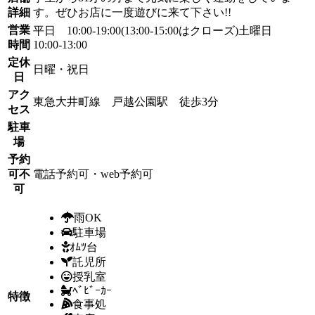
詳細
す。ぜひお店に一度遊びに来て下さい!!
営業
平日 10:00-19:00(13:00-15:00はクローズ)土曜日
時間
10:00-13:00
定休
日曜・祝日
日
アク
東急大井町線 戸越公園駅 徒歩3分
セス
駐車
場
予約
可不
電話予約可・web予約可
可
雨OK
駐車場
ｵﾑﾂ台
託児所
授乳室
ﾍﾞﾋﾞｰｶｰ
特徴
食事処