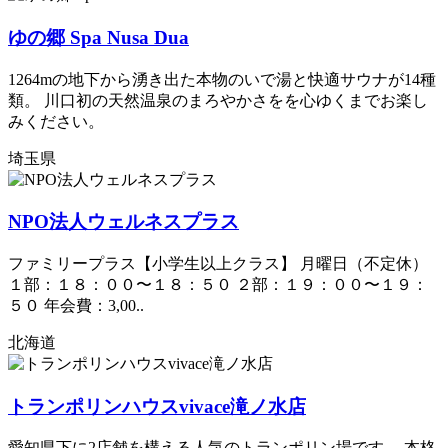
ゆの郷 Spa Nusa Dua
1264mの地下から湧き出た本物のいで湯と快適サウナが14種
類。 川口初の天然温泉のまろやかさをを心ゆくまでお楽し
みください。
埼玉県
NPO法人ウェルネスプラス
ファミリープラス【小学生以上クラス】 月曜日（不定休）
１部：１８：００〜１８：５０ ２部：１９：００〜１９：
５０ 年会費：3,00..
北海道
トランポリンハウスvivace滝ノ水店
愛知県下に2店舗を構える人気のトランポリン場です。 本格