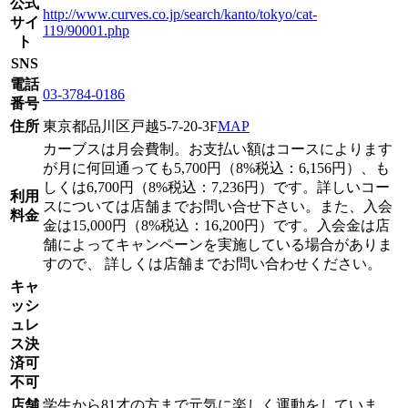
公式
http://www.curves.co.jp/search/kanto/tokyo/cat-
サイ
119/90001.php
ト
SNS
電話
03-3784-0186
番号
住所
東京都品川区戸越5-7-20-3F
MAP
カーブスは月会費制。お支払い額はコースによります
が月に何回通っても5,700円（8%税込：6,156円）、も
しくは6,700円（8%税込：7,236円）です。詳しいコー
利用
スについては店舗までお問い合せ下さい。また、入会
料金
金は15,000円（8%税込：16,200円）です。入会金は店
舗によってキャンペーンを実施している場合がありま
すので、 詳しくは店舗までお問い合わせください。
キャ
ッシ
ュレ
ス決
済可
不可
店舗
学生から81才の方まで元気に楽しく運動をしていま