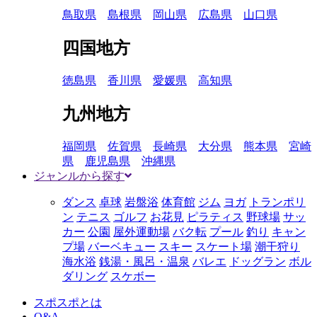
鳥取県
島根県
岡山県
広島県
山口県
四国地方
徳島県
香川県
愛媛県
高知県
九州地方
福岡県
佐賀県
長崎県
大分県
熊本県
宮崎
県
鹿児島県
沖縄県
ジャンルから探す
ダンス
卓球
岩盤浴
体育館
ジム
ヨガ
トランポリ
ン
テニス
ゴルフ
お花見
ピラティス
野球場
サッ
カー
公園
屋外運動場
バク転
プール
釣り
キャン
プ場
バーベキュー
スキー
スケート場
潮干狩り
海水浴
銭湯・風呂・温泉
バレエ
ドッグラン
ボル
ダリング
スケボー
スポスポとは
Q&A