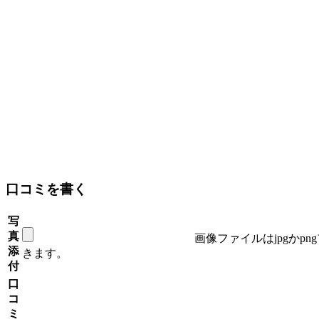
口コミを書く
写
真
画像ファイルはjpgかp
添
きます。
付
口
コ
ミ