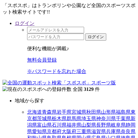
「スポスポ」はトランポリンや公園など全国のスポーツスポ
ット検索サイトです!!
ログイン
ログイン
便利な機能が満載♪
無料会員登録
※パスワードを忘れた場合
全国
3129
件
地域から探す
北海道
青森県
岩手県
宮城県
秋田県
山形県
福島県
東
京都
茨城県
栃木県
群馬県
埼玉県
神奈川県
千葉県
新
潟県
富山県
石川県
福井県
山梨県
長野県
岐阜県
静岡
県
愛知県
京都府
大阪府
三重県
滋賀県
兵庫県
奈良県
和歌山県
鳥取県
島根県
岡山県
広島県
山口県
徳島県