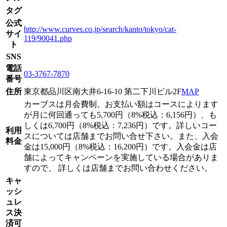
タグ
公式
http://www.curves.co.jp/search/kanto/tokyo/cat-
サイ
119/90041.php
ト
SNS
電話
03-3767-7870
番号
住所
東京都品川区南大井6-16-10 第二下川ビル2F
MAP
カーブスは月会費制。お支払い額はコースによります
が月に何回通っても5,700円（8%税込：6,156円）、も
しくは6,700円（8%税込：7,236円）です。詳しいコー
利用
スについては店舗までお問い合せ下さい。また、入会
料金
金は15,000円（8%税込：16,200円）です。入会金は店
舗によってキャンペーンを実施している場合がありま
すので、 詳しくは店舗までお問い合わせください。
キャ
ッシ
ュレ
ス決
済可