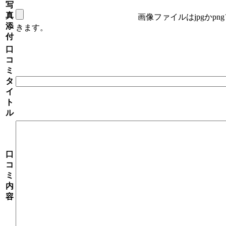
写
真
画像ファイルはjpgかp
添
きます。
付
口
コ
ミ
タ
イ
ト
ル
口
コ
ミ
内
容