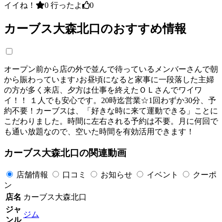
イイね！
0
行ったよ
0
カーブス大森北口のおすすめ情報
オープン前から店の外で並んで待っているメンバーさんで朝
から賑わっています♪お昼頃になると家事に一段落した主婦
の方が多く来店、夕方は仕事を終えたＯＬさんでワイワ
イ！！ １人でも安心です。20時迄営業☆1回わずか30分、予
約不要！カーブスは、「好きな時に来て運動できる」ことに
こだわりました。時間に左右される予約は不要。月に何回で
も通い放題なので、空いた時間を有効活用できます！
カーブス大森北口の関連動画
店舗情報
口コミ
お知らせ
イベント
クーポ
ン
店名
カーブス大森北口
ジャ
ジム
ンル