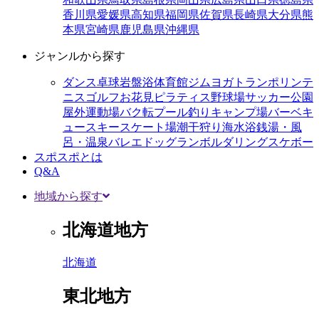
香川県
愛媛県
高知県
福岡県
佐賀県
長崎県
大分県
熊
本県
宮崎県
鹿児島県
沖縄県
ジャンルから探す
ダンス
卓球
岩盤浴
体育館
ジム
ヨガ
トランポリン
テ
ニス
ゴルフ
お花見
ピラティス
野球場
サッカー
公園
屋外運動場
バク転
プール
釣り
キャンプ場
バーベキ
ュー
スキー
スケート場
潮干狩り
海水浴
銭湯・風
呂・温泉
バレエ
ドッグラン
ボルダリング
スケボー
スポスポとは
Q&A
地域から探す
北海道地方
北海道
東北地方