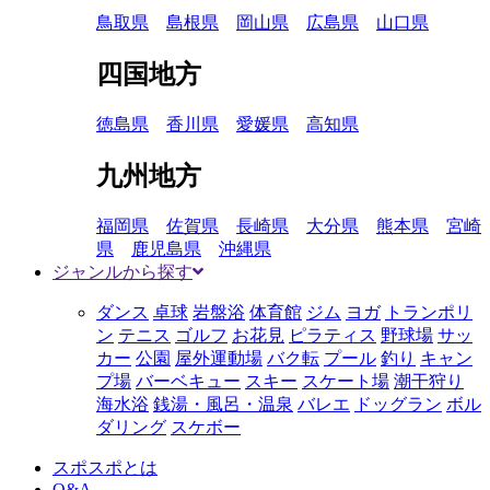
鳥取県
島根県
岡山県
広島県
山口県
四国地方
徳島県
香川県
愛媛県
高知県
九州地方
福岡県
佐賀県
長崎県
大分県
熊本県
宮崎
県
鹿児島県
沖縄県
ジャンルから探す
ダンス
卓球
岩盤浴
体育館
ジム
ヨガ
トランポリ
ン
テニス
ゴルフ
お花見
ピラティス
野球場
サッ
カー
公園
屋外運動場
バク転
プール
釣り
キャン
プ場
バーベキュー
スキー
スケート場
潮干狩り
海水浴
銭湯・風呂・温泉
バレエ
ドッグラン
ボル
ダリング
スケボー
スポスポとは
Q&A