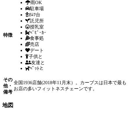
雨OK
駐車場
ｵﾑﾂ台
託児所
授乳室
ﾍﾞﾋﾞｰｶｰ
特徴
食事処
売店
デート
子供と
友達と
ﾍﾟｯﾄと
その
全国1936店舗(2018年11月末）。カーブスは日本で最も
他・
お店の多いフィットネスチェーンです。
備考
地図