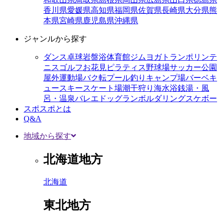
香川県
愛媛県
高知県
福岡県
佐賀県
長崎県
大分県
熊
本県
宮崎県
鹿児島県
沖縄県
ジャンルから探す
ダンス
卓球
岩盤浴
体育館
ジム
ヨガ
トランポリン
テ
ニス
ゴルフ
お花見
ピラティス
野球場
サッカー
公園
屋外運動場
バク転
プール
釣り
キャンプ場
バーベキ
ュー
スキー
スケート場
潮干狩り
海水浴
銭湯・風
呂・温泉
バレエ
ドッグラン
ボルダリング
スケボー
スポスポとは
Q&A
地域から探す
北海道地方
北海道
東北地方