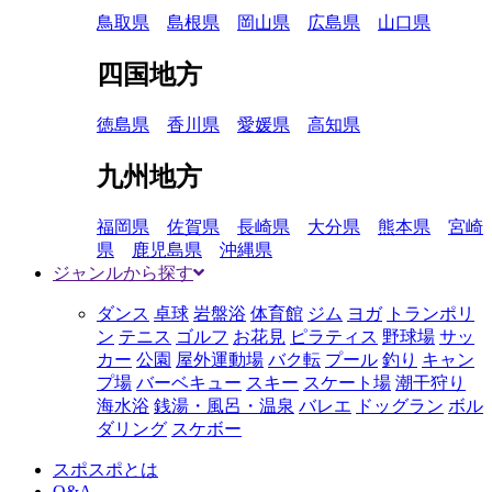
鳥取県
島根県
岡山県
広島県
山口県
四国地方
徳島県
香川県
愛媛県
高知県
九州地方
福岡県
佐賀県
長崎県
大分県
熊本県
宮崎
県
鹿児島県
沖縄県
ジャンルから探す
ダンス
卓球
岩盤浴
体育館
ジム
ヨガ
トランポリ
ン
テニス
ゴルフ
お花見
ピラティス
野球場
サッ
カー
公園
屋外運動場
バク転
プール
釣り
キャン
プ場
バーベキュー
スキー
スケート場
潮干狩り
海水浴
銭湯・風呂・温泉
バレエ
ドッグラン
ボル
ダリング
スケボー
スポスポとは
Q&A