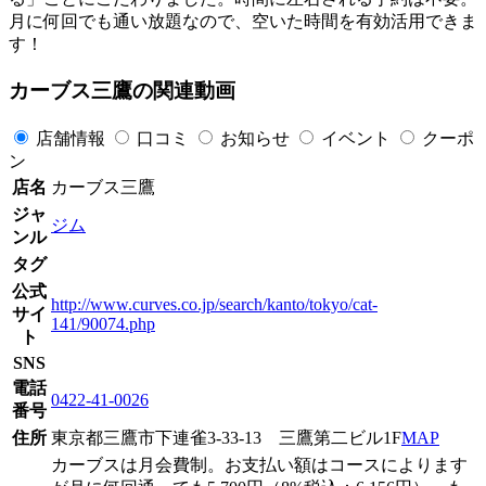
月に何回でも通い放題なので、空いた時間を有効活用できま
す！
カーブス三鷹の関連動画
店舗情報
口コミ
お知らせ
イベント
クーポ
ン
店名
カーブス三鷹
ジャ
ジム
ンル
タグ
公式
http://www.curves.co.jp/search/kanto/tokyo/cat-
サイ
141/90074.php
ト
SNS
電話
0422-41-0026
番号
住所
東京都三鷹市下連雀3-33-13 三鷹第二ビル1F
MAP
カーブスは月会費制。お支払い額はコースによります