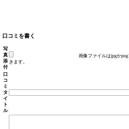
口コミを書く
写
真
画像ファイルはjpgかp
添
きます。
付
口
コ
ミ
タ
イ
ト
ル