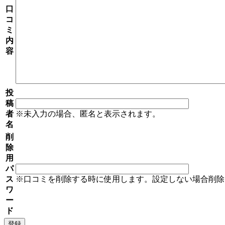
口
コ
ミ
内
容
投
稿
者
※未入力の場合、匿名と表示されます。
名
削
除
用
パ
ス
※口コミを削除する時に使用します。設定しない場合削除
ワ
ー
ド