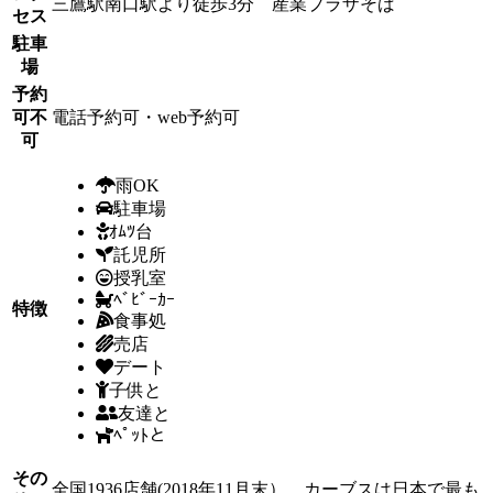
三鷹駅南口駅より徒歩3分 産業プラザそば
セス
駐車
場
予約
可不
電話予約可・web予約可
可
雨OK
駐車場
ｵﾑﾂ台
託児所
授乳室
ﾍﾞﾋﾞｰｶｰ
特徴
食事処
売店
デート
子供と
友達と
ﾍﾟｯﾄと
その
全国1936店舗(2018年11月末）。カーブスは日本で最も