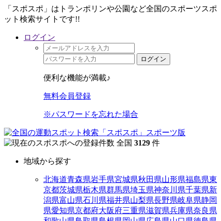
「スポスポ」はトランポリンや公園など全国のスポーツスポ
ット検索サイトです!!
ログイン
ログイン
便利な機能が満載♪
無料会員登録
※パスワードを忘れた場合
全国
3129
件
地域から探す
北海道
青森県
岩手県
宮城県
秋田県
山形県
福島県
東
京都
茨城県
栃木県
群馬県
埼玉県
神奈川県
千葉県
新
潟県
富山県
石川県
福井県
山梨県
長野県
岐阜県
静岡
県
愛知県
京都府
大阪府
三重県
滋賀県
兵庫県
奈良県
和歌山県
鳥取県
島根県
岡山県
広島県
山口県
徳島県