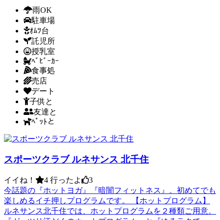
雨OK
駐車場
ｵﾑﾂ台
託児所
授乳室
ﾍﾞﾋﾞｰｶｰ
食事処
売店
デート
子供と
友達と
ﾍﾟｯﾄと
スポーツクラブ ルネサンス 北千住
イイね！
4
行ったよ
3
今話題の『ホットヨガ』『暗闇フィットネス』。初めてでも
楽しめるイチ押しプログラムです。 【ホットプログラム】
ルネサンス北千住では、ホットプログラムを２種類ご用意。