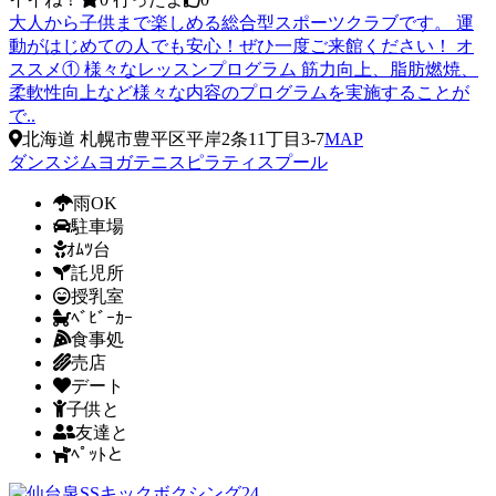
大人から子供まで楽しめる総合型スポーツクラブです。 運
動がはじめての人でも安心！ぜひ一度ご来館ください！ オ
ススメ① 様々なレッスンプログラム 筋力向上、脂肪燃焼、
柔軟性向上など様々な内容のプログラムを実施することが
で..
北海道 札幌市豊平区平岸2条11丁目3-7
MAP
ダンス
ジム
ヨガ
テニス
ピラティス
プール
雨OK
駐車場
ｵﾑﾂ台
託児所
授乳室
ﾍﾞﾋﾞｰｶｰ
食事処
売店
デート
子供と
友達と
ﾍﾟｯﾄと