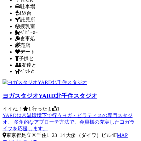
駐車場
ｵﾑﾂ台
託児所
授乳室
ﾍﾞﾋﾞｰｶｰ
食事処
売店
デート
子供と
友達と
ﾍﾟｯﾄと
ヨガスタジオYARD北千住スタジオ
イイね！
1
行ったよ
1
YARDは常温環境下で行うヨガ・ピラティスの専門スタジ
オ。 多角的なアプローチ方法で、会員様の充実したヨガラ
イフを応援します。
東京都足立区千住1−23−14 大倭（ダイワ）ビル4F
MAP