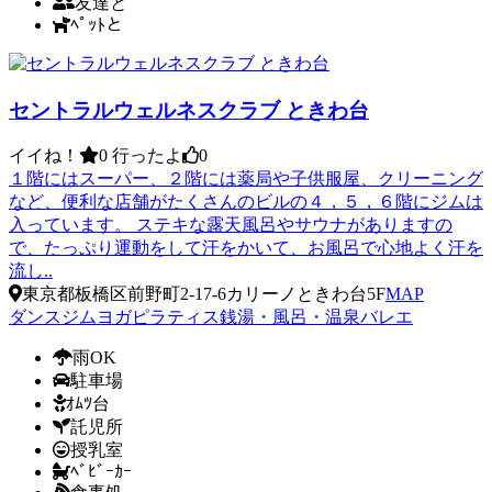
友達と
ﾍﾟｯﾄと
セントラルウェルネスクラブ ときわ台
イイね！
0
行ったよ
0
１階にはスーパー、２階には薬局や子供服屋、クリーニング
など、便利な店舗がたくさんのビルの４，５，６階にジムは
入っています。 ステキな露天風呂やサウナがありますの
で、たっぷり運動をして汗をかいて、お風呂で心地よく汗を
流し..
東京都板橋区前野町2-17-6カリーノときわ台5F
MAP
ダンス
ジム
ヨガ
ピラティス
銭湯・風呂・温泉
バレエ
雨OK
駐車場
ｵﾑﾂ台
託児所
授乳室
ﾍﾞﾋﾞｰｶｰ