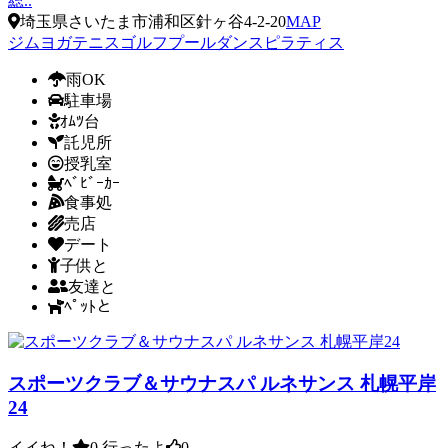
総..
埼玉県さいたま市浦和区針ヶ谷4-2-20
MAP
ジム
ヨガ
テニス
ゴルフ
プール
ダンス
ピラティス
雨OK
駐車場
ｵﾑﾂ台
託児所
授乳室
ﾍﾞﾋﾞｰｶｰ
食事処
売店
デート
子供と
友達と
ﾍﾟｯﾄと
スポーツクラブ＆サウナスパ ルネサンス 札幌平岸
24
イイね！
0
行ったよ
0