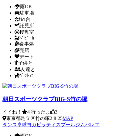
雨OK
駐車場
ｵﾑﾂ台
託児所
授乳室
ﾍﾞﾋﾞｰｶｰ
食事処
売店
デート
子供と
友達と
ﾍﾟｯﾄと
朝日スポーツクラブBIG-S竹の塚
イイね！
4
行ったよ
3
東京都足立区竹の塚2-8-25
MAP
ダンス
卓球
ヨガ
ピラティス
プール
ジム
バレエ
雨OK