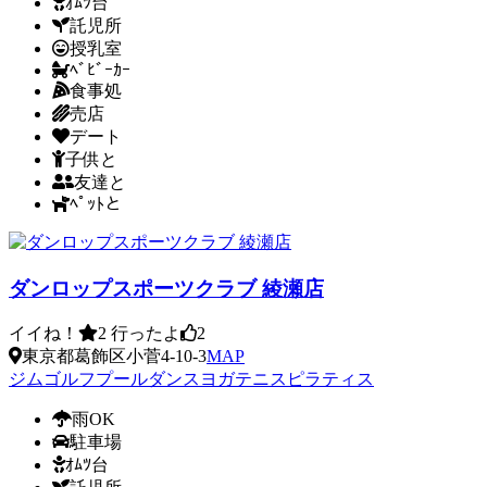
ｵﾑﾂ台
託児所
授乳室
ﾍﾞﾋﾞｰｶｰ
食事処
売店
デート
子供と
友達と
ﾍﾟｯﾄと
ダンロップスポーツクラブ 綾瀬店
イイね！
2
行ったよ
2
東京都葛飾区小菅4-10-3
MAP
ジム
ゴルフ
プール
ダンス
ヨガ
テニス
ピラティス
雨OK
駐車場
ｵﾑﾂ台