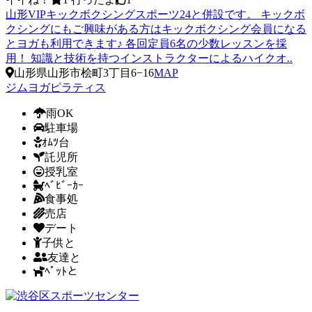
山形VIPキックボクシングスポーツ24と併設です。 キックボ
クシングにもご興味がある方はキックボクシング会員になる
とヨガも利用できます♪ 各回定員6名の少数レッスンを採
用！ 知識と技術を持つインストラクターによるハイクオ..
山形県山形市桧町3丁目6−16
MAP
ジム
ヨガ
ピラティス
雨OK
駐車場
ｵﾑﾂ台
託児所
授乳室
ﾍﾞﾋﾞｰｶｰ
食事処
売店
デート
子供と
友達と
ﾍﾟｯﾄと