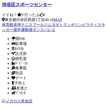
渋谷区スポーツセンター
イイね！
9
行ったよ
6
東京都渋谷区西原1丁目40-18
MAP
体育館
卓球
テニス
プール
ジム
ヨガ
トランポリン
ピラティス
サ
ッカー
屋外運動場
ダンス
バレエ
雨OK
駐車場
ｵﾑﾂ台
託児所
授乳室
ﾍﾞﾋﾞｰｶｰ
食事処
売店
デート
子供と
友達と
ﾍﾟｯﾄと