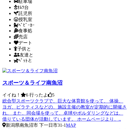
駐車場
ｵﾑﾂ台
託児所
授乳室
ﾍﾞﾋﾞｰｶｰ
食事処
売店
デート
子供と
友達と
ﾍﾟｯﾄと
スポーツ＆ライフ南魚沼
イイね！
6
行ったよ
5
総合型スポーツクラブで、巨大な体育館を使って、 体操、
ヨガ、ピラティスなどの、施設主催の教室が定期的に開催さ
れ、 また、同会場を使って、卓球やボルダリングなどは、
借りている団体が活動しています。 ホームページより、..
新潟県南魚沼市 下一日市31‐1
MAP