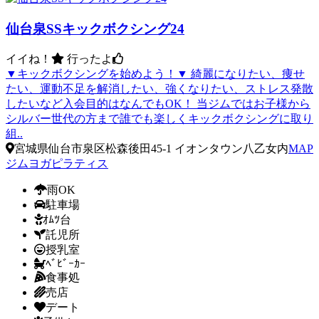
仙台泉SSキックボクシング24
イイね！
行ったよ
▼キックボクシングを始めよう！▼ 綺麗になりたい、痩せ
たい、運動不足を解消したい、強くなりたい、ストレス発散
したいなど入会目的はなんでもOK！ 当ジムではお子様から
シルバー世代の方まで誰でも楽しくキックボクシングに取り
組..
宮城県仙台市泉区松森後田45-1 イオンタウン八乙女内
MAP
ジム
ヨガ
ピラティス
雨OK
駐車場
ｵﾑﾂ台
託児所
授乳室
ﾍﾞﾋﾞｰｶｰ
食事処
売店
デート