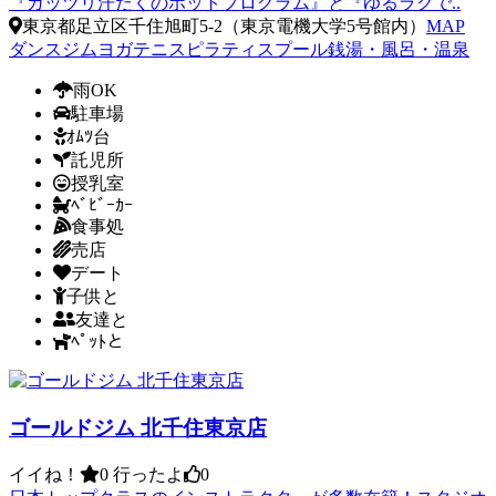
『ガッツリ汗だくのホットプログラム』と『ゆるラクで..
東京都足立区千住旭町5-2（東京電機大学5号館内）
MAP
ダンス
ジム
ヨガ
テニス
ピラティス
プール
銭湯・風呂・温泉
雨OK
駐車場
ｵﾑﾂ台
託児所
授乳室
ﾍﾞﾋﾞｰｶｰ
食事処
売店
デート
子供と
友達と
ﾍﾟｯﾄと
ゴールドジム 北千住東京店
イイね！
0
行ったよ
0