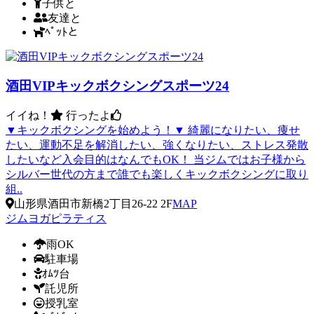
子供と
友達と
ﾍﾟｯﾄと
酒田VIPキックボクシングスポーツ24
イイね！
行ったよ
▼キックボクシングを始めよう！▼ 綺麗になりたい、痩せ
たい、運動不足を解消したい、強くなりたい、ストレス発散
したいなど入会目的はなんでもOK！ 当ジムではお子様から
シルバー世代の方まで誰でも楽しくキックボクシングに取り
組..
山形県酒田市新橋2丁目26-22 2F
MAP
ジム
ヨガ
ピラティス
雨OK
駐車場
ｵﾑﾂ台
託児所
授乳室