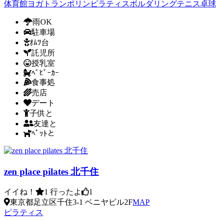
体育館
ヨガ
トランポリン
ピラティス
ボルダリング
テニス
卓球
雨OK
駐車場
ｵﾑﾂ台
託児所
授乳室
ﾍﾞﾋﾞｰｶｰ
食事処
売店
デート
子供と
友達と
ﾍﾟｯﾄと
zen place pilates 北千住
イイね！
1
行ったよ
1
東京都足立区千住3-1 ベニヤビル2F
MAP
ピラティス