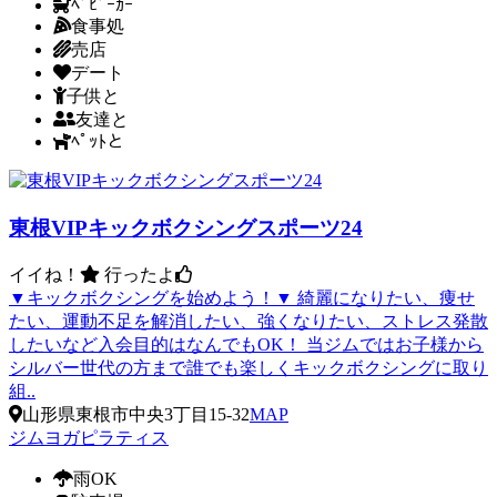
ﾍﾞﾋﾞｰｶｰ
食事処
売店
デート
子供と
友達と
ﾍﾟｯﾄと
東根VIPキックボクシングスポーツ24
イイね！
行ったよ
▼キックボクシングを始めよう！▼ 綺麗になりたい、痩せ
たい、運動不足を解消したい、強くなりたい、ストレス発散
したいなど入会目的はなんでもOK！ 当ジムではお子様から
シルバー世代の方まで誰でも楽しくキックボクシングに取り
組..
山形県東根市中央3丁目15-32
MAP
ジム
ヨガ
ピラティス
雨OK