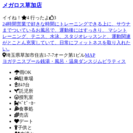
メガロス草加店
イイね！
4
行ったよ
3
24時間営業で好きな時間にトレーニングできる上に、サウナ
までついているお風呂で、運動後にはすっきり、 マシント
レーニング、テニス、水泳、スタジオレッスンと、運動関連
がとことん充実していて、日常にフィットネスを取り入れた
い..
埼玉県草加市住吉1-7-7オーク第1ビル
MAP
ヨガ
テニス
プール
銭湯・風呂・温泉
ダンス
ジム
ピラティス
雨OK
駐車場
ｵﾑﾂ台
託児所
授乳室
ﾍﾞﾋﾞｰｶｰ
食事処
売店
デート
子供と