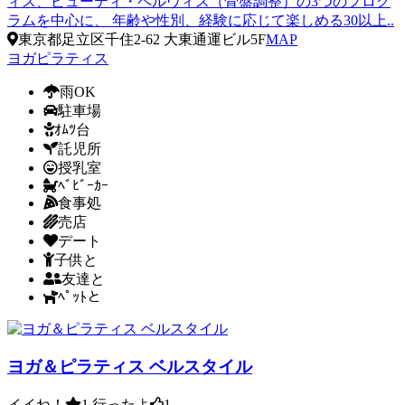
ィス、ビューティ・ペルヴィス（骨盤調整）の3つのプログ
ラムを中心に、 年齢や性別、経験に応じて楽しめる30以上..
東京都足立区千住2-62 大東通運ビル5F
MAP
ヨガ
ピラティス
雨OK
駐車場
ｵﾑﾂ台
託児所
授乳室
ﾍﾞﾋﾞｰｶｰ
食事処
売店
デート
子供と
友達と
ﾍﾟｯﾄと
ヨガ＆ピラティス ベルスタイル
イイね！
1
行ったよ
1