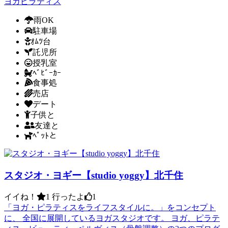
ヨガ
ピラティス
雨OK
駐車場
ｵﾑﾂ台
託児所
授乳室
ﾍﾞﾋﾞｰｶｰ
食事処
売店
デート
子供と
友達と
ﾍﾟｯﾄと
スタジオ・ヨギー【studio yoggy】北千住
イイね！
1
行ったよ
1
「ヨガ・ピラティスをライフスタイルに。」をコンセプト
に、 全国に展開しているヨガスタジオです。 ヨガ、ピラテ