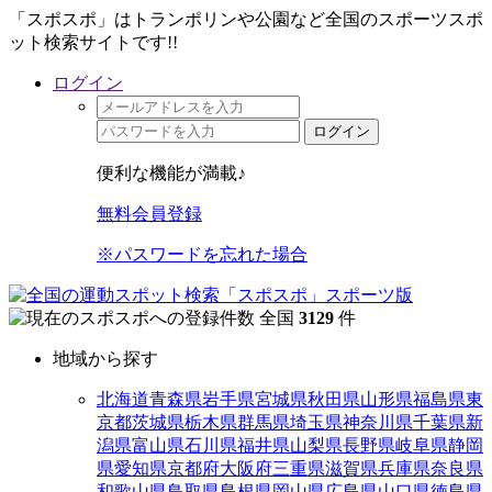
「スポスポ」はトランポリンや公園など全国のスポーツスポ
ット検索サイトです!!
ログイン
ログイン
便利な機能が満載♪
無料会員登録
※パスワードを忘れた場合
全国
3129
件
地域から探す
北海道
青森県
岩手県
宮城県
秋田県
山形県
福島県
東
京都
茨城県
栃木県
群馬県
埼玉県
神奈川県
千葉県
新
潟県
富山県
石川県
福井県
山梨県
長野県
岐阜県
静岡
県
愛知県
京都府
大阪府
三重県
滋賀県
兵庫県
奈良県
和歌山県
鳥取県
島根県
岡山県
広島県
山口県
徳島県