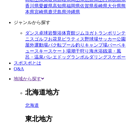
香川県
愛媛県
高知県
福岡県
佐賀県
長崎県
大分県
熊
本県
宮崎県
鹿児島県
沖縄県
ジャンルから探す
ダンス
卓球
岩盤浴
体育館
ジム
ヨガ
トランポリン
テ
ニス
ゴルフ
お花見
ピラティス
野球場
サッカー
公園
屋外運動場
バク転
プール
釣り
キャンプ場
バーベキ
ュー
スキー
スケート場
潮干狩り
海水浴
銭湯・風
呂・温泉
バレエ
ドッグラン
ボルダリング
スケボー
スポスポとは
Q&A
地域から探す
北海道地方
北海道
東北地方