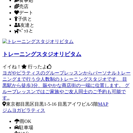
食事処
売店
デート
子供と
友達と
ﾍﾟｯﾄと
トレーニングスタジオリビタム
イイね！
行ったよ
ヨガやピラティスのグループレッスンからパーソナルトレー
ニングまで行う少人数制のトレーニングスタジオです。 目
黒駅から徒歩3分、賑やかな商店街の一端に位置します。 グ
ループレッスンではご家族やご友人同士のご予約も可能で
す..
東京都目黒区目黒1-5-16 目黒アイワビル5階
MAP
ジム
ヨガ
ピラティス
雨OK
駐車場