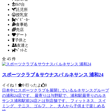
ｵﾑﾂ台
託児所
授乳室
ﾍﾞﾋﾞｰｶｰ
食事処
売店
デート
子供と
友達と
ﾍﾟｯﾄと
全 45 件
スポーツクラブ＆サウナスパ ルネサンス 浦和24
イイね！
0
行ったよ
0
日本中にスポーツクラブを展開しているルネサンスグループ
の浦和24店です。 最寄りは与野駅で、浦和駅最寄りのルネ
サンス浦和駅前24店とは別店舗です。 フィットネス、スイ
ミング、テニス、ゴルフ、と、大人から子供まで楽しめる