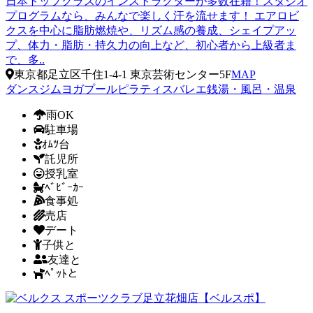
日本トップクラスのインストラクターが多数在籍！スタジオ
プログラムなら、みんなで楽しく汗を流せます！ エアロビ
クスを中心に脂肪燃焼や、リズム感の養成、シェイプアッ
プ、体力・脂肪・持久力の向上など、初心者から上級者ま
で、多..
東京都足立区千住1-4-1 東京芸術センター5F
MAP
ダンス
ジム
ヨガ
プール
ピラティス
バレエ
銭湯・風呂・温泉
雨OK
駐車場
ｵﾑﾂ台
託児所
授乳室
ﾍﾞﾋﾞｰｶｰ
食事処
売店
デート
子供と
友達と
ﾍﾟｯﾄと