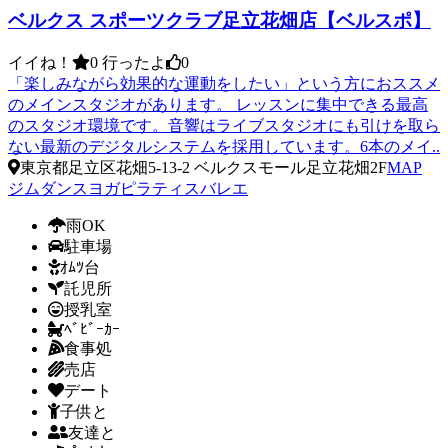
ベルクス スポーツクラブ足立花畑店【ベルスポ】
イイね！
0
行ったよ
0
「楽しみながら効果的な運動をしたい」という方におススメ
のメインスタジオがあります。 レッスンに集中できる最高
のスタジオ環境です。音響はライブスタジオにも引けを取ら
ない最新のデジタルシステムを採用しています。6本のメイ..
東京都足立区花畑5-13-2 ベルクスモール足立花畑2F
MAP
ジム
ダンス
ヨガ
ピラティス
バレエ
雨OK
駐車場
ｵﾑﾂ台
託児所
授乳室
ﾍﾞﾋﾞｰｶｰ
食事処
売店
デート
子供と
友達と