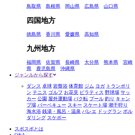
鳥取県
島根県
岡山県
広島県
山口県
四国地方
徳島県
香川県
愛媛県
高知県
九州地方
福岡県
佐賀県
長崎県
大分県
熊本県
宮崎
県
鹿児島県
沖縄県
ジャンルから探す
ダンス
卓球
岩盤浴
体育館
ジム
ヨガ
トランポリ
ン
テニス
ゴルフ
お花見
ピラティス
野球場
サッ
カー
公園
屋外運動場
バク転
プール
釣り
キャン
プ場
バーベキュー
スキー
スケート場
潮干狩り
海水浴
銭湯・風呂・温泉
バレエ
ドッグラン
ボル
ダリング
スケボー
スポスポとは
Q&A