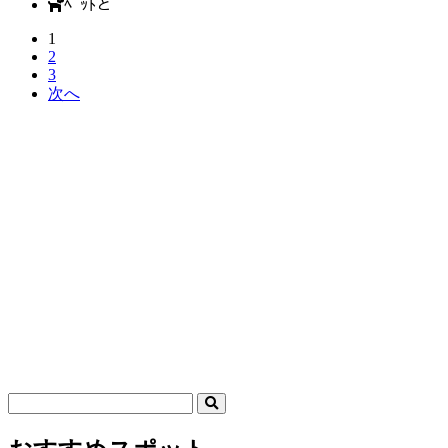
ﾍﾟｯﾄと
1
2
3
次へ