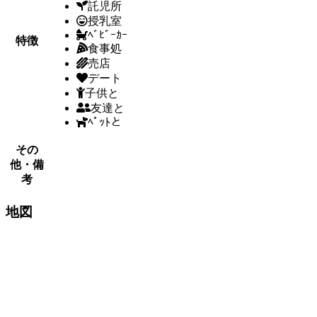
託児所
授乳室
ﾍﾞﾋﾞｰｶｰ
特徴
食事処
売店
デート
子供と
友達と
ﾍﾟｯﾄと
その
他・備
考
地図