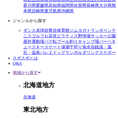
香川県
愛媛県
高知県
福岡県
佐賀県
長崎県
大分県
熊
本県
宮崎県
鹿児島県
沖縄県
ジャンルから探す
ダンス
卓球
岩盤浴
体育館
ジム
ヨガ
トランポリン
テ
ニス
ゴルフ
お花見
ピラティス
野球場
サッカー
公園
屋外運動場
バク転
プール
釣り
キャンプ場
バーベキ
ュー
スキー
スケート場
潮干狩り
海水浴
銭湯・風
呂・温泉
バレエ
ドッグラン
ボルダリング
スケボー
スポスポとは
Q&A
地域から探す
北海道地方
北海道
東北地方