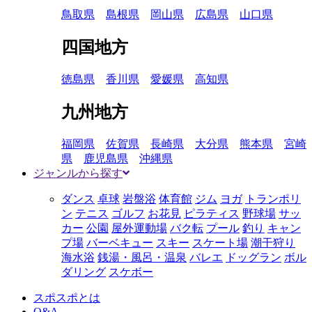
鳥取県
島根県
岡山県
広島県
山口県
四国地方
徳島県
香川県
愛媛県
高知県
九州地方
福岡県
佐賀県
長崎県
大分県
熊本県
宮崎
県
鹿児島県
沖縄県
ジャンルから探す
ダンス
卓球
岩盤浴
体育館
ジム
ヨガ
トランポリ
ン
テニス
ゴルフ
お花見
ピラティス
野球場
サッ
カー
公園
屋外運動場
バク転
プール
釣り
キャン
プ場
バーベキュー
スキー
スケート場
潮干狩り
海水浴
銭湯・風呂・温泉
バレエ
ドッグラン
ボル
ダリング
スケボー
スポスポとは
Q&A