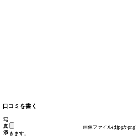
口コミを書く
写
真
画像ファイルはjpgかp
添
きます。