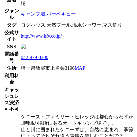
場
ジャン
キャンプ場
,
バーベキュー
ル
タグ
ログハウス,天然プール,温水シャワー,マス釣り
公式サ
http://www.kfv.co.jp/
イト
SNS
電話番
042-979-0300
号
住所
埼玉県飯能市上名栗3196
MAP
利用料
金
キャッ
シュレ
ス決済
可不可
ケニーズ・ファミリー・ビレッジは都心からわずか
1時間の場所にあるオートキャンプ場です。
山と川に囲まれたケニーずは、自然に恵まれ、季節
によってそれぞれ違う表情を楽しむことができま