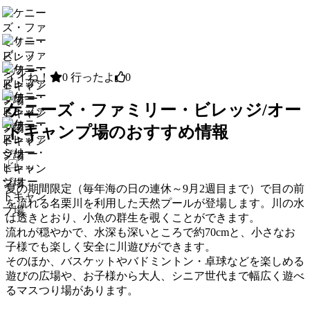
イイね！
0
行ったよ
0
ケニーズ・ファミリー・ビレッジ/オー
トキャンプ場のおすすめ情報
夏の期間限定（毎年海の日の連休～9月2週目まで）で目の前
を流れる名栗川を利用した天然プールが登場します。川の水
は透きとおり、小魚の群生を覗くことができます。
流れが穏やかで、水深も深いところで約70cmと、小さなお
子様でも楽しく安全に川遊びができます。
そのほか、バスケットやバドミントン・卓球などを楽しめる
遊びの広場や、お子様から大人、シニア世代まで幅広く遊べ
るマスつり場があります。