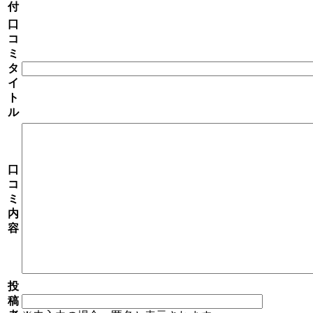
付
口
コ
ミ
タ
イ
ト
ル
口
コ
ミ
内
容
投
稿