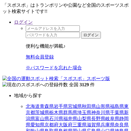
「スポスポ」はトランポリンや公園など全国のスポーツスポ
ット検索サイトです!!
ログイン
ログイン
便利な機能が満載♪
無料会員登録
※パスワードを忘れた場合
全国
3129
件
地域から探す
北海道
青森県
岩手県
宮城県
秋田県
山形県
福島県
東
京都
茨城県
栃木県
群馬県
埼玉県
神奈川県
千葉県
新
潟県
富山県
石川県
福井県
山梨県
長野県
岐阜県
静岡
県
愛知県
京都府
大阪府
三重県
滋賀県
兵庫県
奈良県
和歌山県
鳥取県
島根県
岡山県
広島県
山口県
徳島県