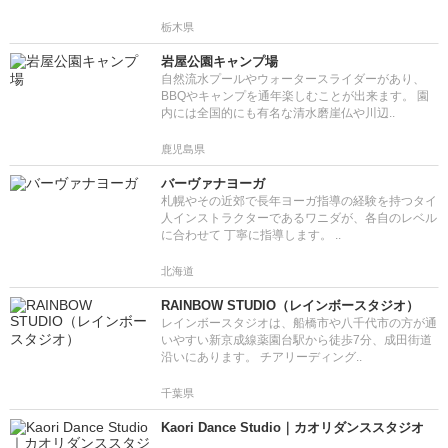
栃木県
岩屋公園キャンプ場
自然流水プールやウォータースライダーがあり、
BBQやキャンプを通年楽しむことが出来ます。 園
内には全国的にも有名な清水磨崖仏や川辺..
鹿児島県
バーヴァナヨーガ
札幌やその近郊で長年ヨーガ指導の経験を持つタイ
人インストラクターであるワニダが、各自のレベル
に合わせて 丁寧に指導します。 ..
北海道
RAINBOW STUDIO（レインボースタジオ）
レインボースタジオは、船橋市や八千代市の方が通
いやすい新京成線薬園台駅から徒歩7分、成田街道
沿いにあります。 チアリーディング..
千葉県
Kaori Dance Studio｜カオリダンススタジオ