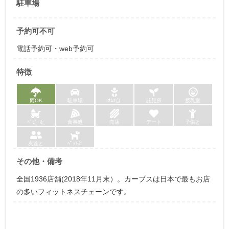
駐車場
予約可不可
電話予約可・web予約可
特徴
雨OK
駐車場
ｵﾑﾂ台
託児所
授乳室
ﾍﾞﾋﾞｰｶｰ
食事処
売店
デート
子供と
友達と
ﾍﾟｯﾄと
その他・備考
全国1936店舗(2018年11月末）。カーブスは日本で最もお店
の多いフィットネスチェーンです。