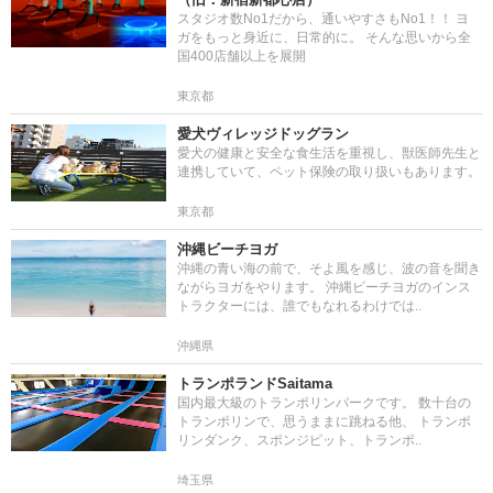
スタジオ数No1だから、通いやすさもNo1！！ ヨ
ガをもっと身近に、日常的に。 そんな思いから全
国400店舗以上を展開
東京都
愛犬ヴィレッジドッグラン
愛犬の健康と安全な食生活を重視し、獣医師先生と
連携していて、ペット保険の取り扱いもあります。
東京都
沖縄ビーチヨガ
沖縄の青い海の前で、そよ風を感じ、波の音を聞き
ながらヨガをやります。 沖縄ビーチヨガのインス
トラクターには、誰でもなれるわけでは..
沖縄県
トランポランドSaitama
国内最大級のトランポリンパークです。 数十台の
トランポリンで、思うままに跳ねる他、 トランポ
リンダンク、スポンジピット、トランポ..
埼玉県