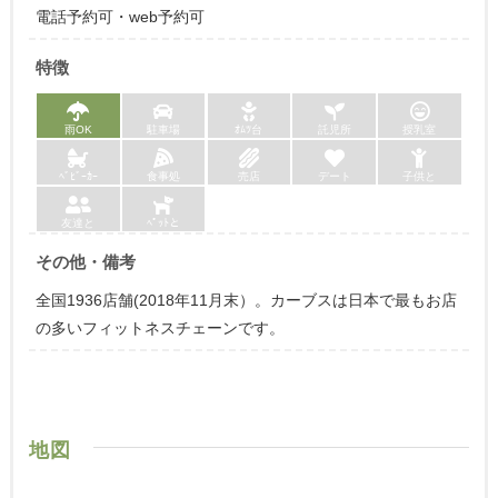
電話予約可・web予約可
特徴
雨OK
駐車場
ｵﾑﾂ台
託児所
授乳室
ﾍﾞﾋﾞｰｶｰ
食事処
売店
デート
子供と
友達と
ﾍﾟｯﾄと
その他・備考
全国1936店舗(2018年11月末）。カーブスは日本で最もお店
の多いフィットネスチェーンです。
地図