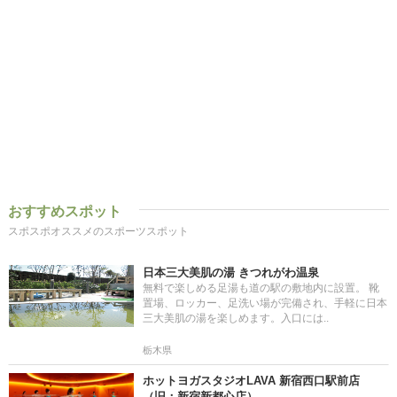
おすすめスポット
スポスポオススメのスポーツスポット
日本三大美肌の湯 きつれがわ温泉
無料で楽しめる足湯も道の駅の敷地内に設置。 靴
置場、ロッカー、足洗い場が完備され、手軽に日本
三大美肌の湯を楽しめます。入口には..
栃木県
ホットヨガスタジオLAVA 新宿西口駅前店
（旧：新宿新都心店）