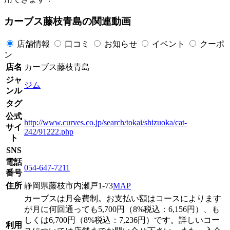
カーブス藤枝青島の関連動画
店舗情報
口コミ
お知らせ
イベント
クーポ
ン
店名
カーブス藤枝青島
ジャ
ジム
ンル
タグ
公式
http://www.curves.co.jp/search/tokai/shizuoka/cat-
サイ
242/91222.php
ト
SNS
電話
054-647-7211
番号
住所
静岡県藤枝市内瀬戸1-73
MAP
カーブスは月会費制。お支払い額はコースによります
が月に何回通っても5,700円（8%税込：6,156円）、も
しくは6,700円（8%税込：7,236円）です。詳しいコー
利用