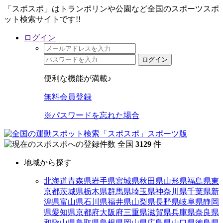
「スポスポ」はトランポリンや公園など全国のスポーツスポ
ット検索サイトです!!
ログイン
ログイン
便利な機能が満載♪
無料会員登録
※パスワードを忘れた場合
全国
3129
件
地域から探す
北海道
青森県
岩手県
宮城県
秋田県
山形県
福島県
東
京都
茨城県
栃木県
群馬県
埼玉県
神奈川県
千葉県
新
潟県
富山県
石川県
福井県
山梨県
長野県
岐阜県
静岡
県
愛知県
京都府
大阪府
三重県
滋賀県
兵庫県
奈良県
和歌山県
鳥取県
島根県
岡山県
広島県
山口県
徳島県