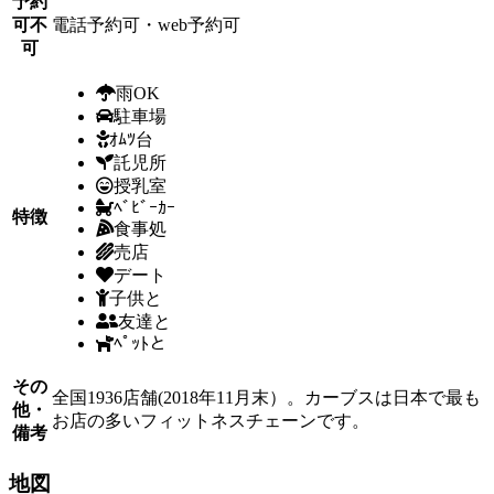
予約
可不
電話予約可・web予約可
可
雨OK
駐車場
ｵﾑﾂ台
託児所
授乳室
ﾍﾞﾋﾞｰｶｰ
特徴
食事処
売店
デート
子供と
友達と
ﾍﾟｯﾄと
その
全国1936店舗(2018年11月末）。カーブスは日本で最も
他・
お店の多いフィットネスチェーンです。
備考
地図