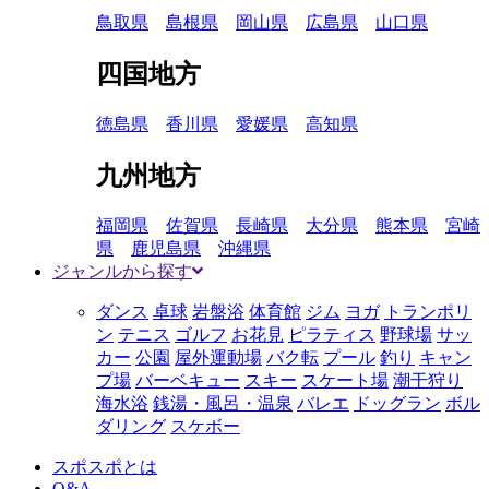
鳥取県
島根県
岡山県
広島県
山口県
四国地方
徳島県
香川県
愛媛県
高知県
九州地方
福岡県
佐賀県
長崎県
大分県
熊本県
宮崎
県
鹿児島県
沖縄県
ジャンルから探す
ダンス
卓球
岩盤浴
体育館
ジム
ヨガ
トランポリ
ン
テニス
ゴルフ
お花見
ピラティス
野球場
サッ
カー
公園
屋外運動場
バク転
プール
釣り
キャン
プ場
バーベキュー
スキー
スケート場
潮干狩り
海水浴
銭湯・風呂・温泉
バレエ
ドッグラン
ボル
ダリング
スケボー
スポスポとは
Q&A