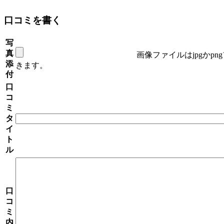
口コミを書く
写
真
画像ファイルはjpgかp
添
きます。
付
口
コ
ミ
タ
イ
ト
ル
口
コ
ミ
内