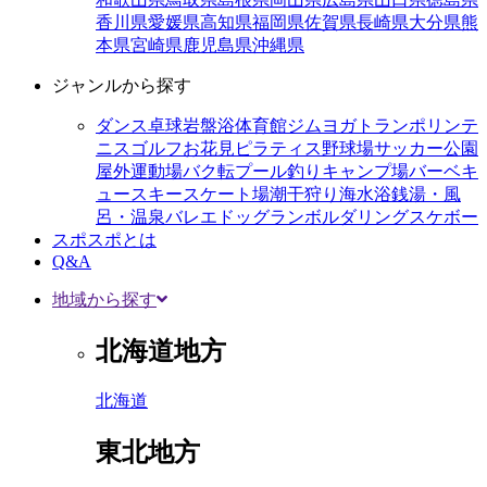
香川県
愛媛県
高知県
福岡県
佐賀県
長崎県
大分県
熊
本県
宮崎県
鹿児島県
沖縄県
ジャンルから探す
ダンス
卓球
岩盤浴
体育館
ジム
ヨガ
トランポリン
テ
ニス
ゴルフ
お花見
ピラティス
野球場
サッカー
公園
屋外運動場
バク転
プール
釣り
キャンプ場
バーベキ
ュー
スキー
スケート場
潮干狩り
海水浴
銭湯・風
呂・温泉
バレエ
ドッグラン
ボルダリング
スケボー
スポスポとは
Q&A
地域から探す
北海道地方
北海道
東北地方