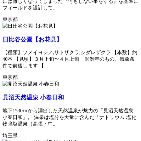
には難しくなってしまった『何もしない事をする』を基準に
フィールドを設計して..
東京都
日比谷公園【お花見】
【種類】ソメイヨシノ,サトザクラ,シダレザクラ 【本数】約
40本 【見頃】３月下旬〜４月上旬 ※例年のもの。気象条
件で前後します 【..
東京都
見沼天然温泉 小春日和
地下1530ｍから湧出した天然温泉が魅力の「見沼天然温泉
小春日和」。 温泉は塩分を大量に含んだ「ナトリウム‐塩化
物強塩温泉（高張・中..
埼玉県