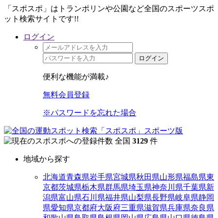
「スポスポ」はトランポリンや公園など全国のスポーツスポ
ット検索サイトです!!
ログイン
ログイン
便利な機能が満載♪
無料会員登録
※パスワードを忘れた場合
全国
3129
件
地域から探す
北海道
青森県
岩手県
宮城県
秋田県
山形県
福島県
東
京都
茨城県
栃木県
群馬県
埼玉県
神奈川県
千葉県
新
潟県
富山県
石川県
福井県
山梨県
長野県
岐阜県
静岡
県
愛知県
京都府
大阪府
三重県
滋賀県
兵庫県
奈良県
和歌山県
鳥取県
島根県
岡山県
広島県
山口県
徳島県