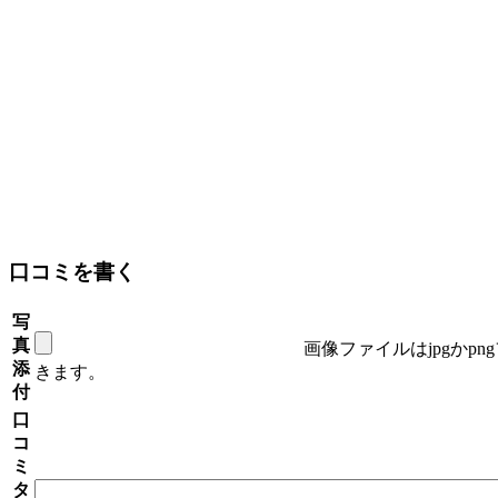
口コミを書く
写
真
画像ファイルはjpgかp
添
きます。
付
口
コ
ミ
タ