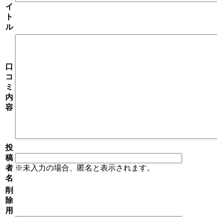
イ
ト
ル
口
コ
ミ
内
容
投
稿
者
※未入力の場合、匿名と表示されます。
名
削
除
用