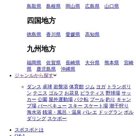
鳥取県
島根県
岡山県
広島県
山口県
四国地方
徳島県
香川県
愛媛県
高知県
九州地方
福岡県
佐賀県
長崎県
大分県
熊本県
宮崎
県
鹿児島県
沖縄県
ジャンルから探す
ダンス
卓球
岩盤浴
体育館
ジム
ヨガ
トランポリ
ン
テニス
ゴルフ
お花見
ピラティス
野球場
サッ
カー
公園
屋外運動場
バク転
プール
釣り
キャン
プ場
バーベキュー
スキー
スケート場
潮干狩り
海水浴
銭湯・風呂・温泉
バレエ
ドッグラン
ボル
ダリング
スケボー
スポスポとは
Q&A