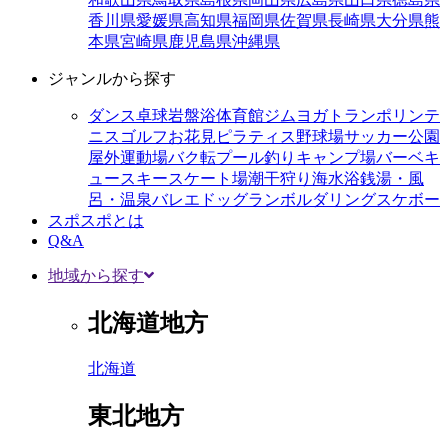
香川県
愛媛県
高知県
福岡県
佐賀県
長崎県
大分県
熊
本県
宮崎県
鹿児島県
沖縄県
ジャンルから探す
ダンス
卓球
岩盤浴
体育館
ジム
ヨガ
トランポリン
テ
ニス
ゴルフ
お花見
ピラティス
野球場
サッカー
公園
屋外運動場
バク転
プール
釣り
キャンプ場
バーベキ
ュー
スキー
スケート場
潮干狩り
海水浴
銭湯・風
呂・温泉
バレエ
ドッグラン
ボルダリング
スケボー
スポスポとは
Q&A
地域から探す
北海道地方
北海道
東北地方