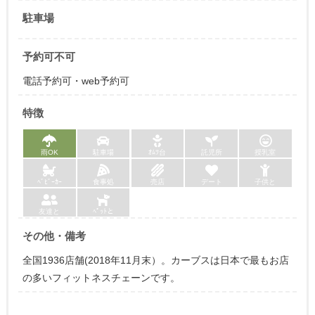
駐車場
予約可不可
電話予約可・web予約可
特徴
雨OK
駐車場
ｵﾑﾂ台
託児所
授乳室
ﾍﾞﾋﾞｰｶｰ
食事処
売店
デート
子供と
友達と
ﾍﾟｯﾄと
その他・備考
全国1936店舗(2018年11月末）。カーブスは日本で最もお店
の多いフィットネスチェーンです。