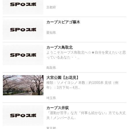
京都府
カーブスピアゴ篠木
愛知県
カーブス鳥取北
ようこそカーブス鳥取北へ☆★自分を変えたいと思
っているあなた・・..
鳥取県
大宮公園【お花見】
種類：ソメイヨシノ 本数：約1000本 見頃（例
年）：3月下旬～4月..
埼玉県
カーブス井荻
『運動が苦手』な方『何事も続かない』方でも大丈
夫！メンバーさん..
東京都