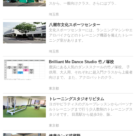
スから、一般向けクラス、さらにはプラ..
埼玉県
八潮市文化スポーツセンター
文化スポーツセンターには、ランニングマシンやエ
アロバイクなどのトレーニング機器を備えたトレー
ニング室があります。
埼玉県
Brilliant Me Dance Studio 竹ノ塚校
鹿浜にある人気のダンススクールの竹ノ塚校。 子
供用、大人用、それぞれに超入門クラスから上級者
向けまで。 また、アクロバットのクラ..
東京都
トレーニングスタジオリビタム
ヨガやピラティスのグループレッスンからパーソナ
ルトレーニングまで行う少人数制のトレーニングス
タジオです。 目黒駅から徒歩3分、賑..
東京都
健康ランド武蔵野