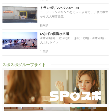
トランポリンハウスam. ex
ラージトランポリンのある広々店内で、子供用教室
から大人用体操教..
福岡県
いなげの浜海水浴場
海水浴期間： 遊泳時間： 形状：砂場・海水浴場・
人工浜 トイレ..
千葉県
スポスポグループサイト