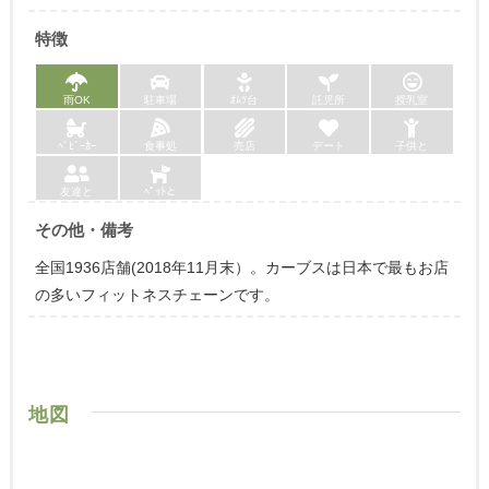
特徴
雨OK
駐車場
ｵﾑﾂ台
託児所
授乳室
ﾍﾞﾋﾞｰｶｰ
食事処
売店
デート
子供と
友達と
ﾍﾟｯﾄと
その他・備考
全国1936店舗(2018年11月末）。カーブスは日本で最もお店
の多いフィットネスチェーンです。
地図