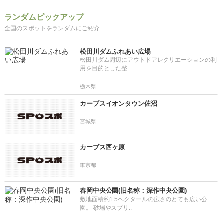
ランダムピックアップ
全国のスポットをランダムにご紹介
松田川ダムふれあい広場
松田川ダム周辺にアウトドアレクリエーションの利
用を目的とした整..
栃木県
カーブスイオンタウン佐沼
宮城県
カーブス西ヶ原
東京都
春岡中央公園(旧名称：深作中央公園)
敷地面積約1.5ヘクタールの広さのとても広い公
園。 砂場やスプリ..