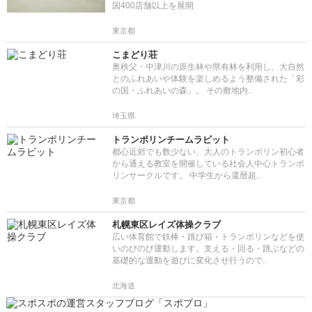
国400店舗以上を展開
東京都
こまどり荘
奥秩父・中津川の原生林や県有林を利用し、大自然
とのふれあいや体験を楽しめるよう整備された「彩
の国・ふれあいの森」。 その敷地内..
埼玉県
トランポリンチームラビット
都心近郊でも数少ない、大人のトランポリン初心者
から通える教室を開催している社会人中心トランポ
リンサークルです。 中学生から還暦超..
東京都
札幌東区レイズ体操クラブ
広い体育館で鉄棒・跳び箱・トランポリンなどを使
いのびのび運動します。支える・回る・跳ぶなどの
基礎的な運動を遊びに変化させ行うので..
北海道