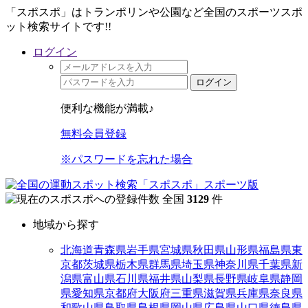
「スポスポ」はトランポリンや公園など全国のスポーツスポ
ット検索サイトです!!
ログイン
ログイン
便利な機能が満載♪
無料会員登録
※パスワードを忘れた場合
全国
3129
件
地域から探す
北海道
青森県
岩手県
宮城県
秋田県
山形県
福島県
東
京都
茨城県
栃木県
群馬県
埼玉県
神奈川県
千葉県
新
潟県
富山県
石川県
福井県
山梨県
長野県
岐阜県
静岡
県
愛知県
京都府
大阪府
三重県
滋賀県
兵庫県
奈良県
和歌山県
鳥取県
島根県
岡山県
広島県
山口県
徳島県