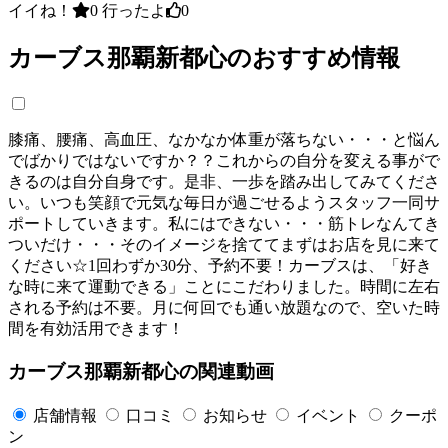
イイね！
0
行ったよ
0
カーブス那覇新都心のおすすめ情報
膝痛、腰痛、高血圧、なかなか体重が落ちない・・・と悩ん
でばかりではないですか？？これからの自分を変える事がで
きるのは自分自身です。是非、一歩を踏み出してみてくださ
い。いつも笑顔で元気な毎日が過ごせるようスタッフ一同サ
ポートしていきます。私にはできない・・・筋トレなんてき
ついだけ・・・そのイメージを捨ててまずはお店を見に来て
ください☆1回わずか30分、予約不要！カーブスは、「好き
な時に来て運動できる」ことにこだわりました。時間に左右
される予約は不要。月に何回でも通い放題なので、空いた時
間を有効活用できます！
カーブス那覇新都心の関連動画
店舗情報
口コミ
お知らせ
イベント
クーポ
ン