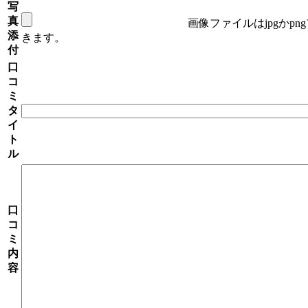
写
真
画像ファイルはjpgかp
添
きます。
付
口
コ
ミ
タ
イ
ト
ル
口
コ
ミ
内
容