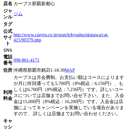
店名
カーブス那覇新都心
ジャ
ジム
ンル
タグ
公式
http://www.curves.co.jp/search/kyushu/okinawa/cat-
サイ
415/90379.php
ト
SNS
電話
098-861-4171
番号
住所
沖縄県那覇市銘苅1-18-39
MAP
カーブスは月会費制。お支払い額はコースによります
が月に何回通っても5,700円（8%税込：6,156円）、も
しくは6,700円（8%税込：7,236円）です。詳しいコー
利用
スについては店舗までお問い合せ下さい。また、入会
料金
金は15,000円（8%税込：16,200円）です。入会金は店
舗によってキャンペーンを実施している場合がありま
すので、 詳しくは店舗までお問い合わせください。
キャ
ッシ