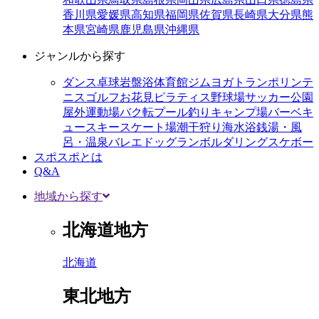
香川県
愛媛県
高知県
福岡県
佐賀県
長崎県
大分県
熊
本県
宮崎県
鹿児島県
沖縄県
ジャンルから探す
ダンス
卓球
岩盤浴
体育館
ジム
ヨガ
トランポリン
テ
ニス
ゴルフ
お花見
ピラティス
野球場
サッカー
公園
屋外運動場
バク転
プール
釣り
キャンプ場
バーベキ
ュー
スキー
スケート場
潮干狩り
海水浴
銭湯・風
呂・温泉
バレエ
ドッグラン
ボルダリング
スケボー
スポスポとは
Q&A
地域から探す
北海道地方
北海道
東北地方