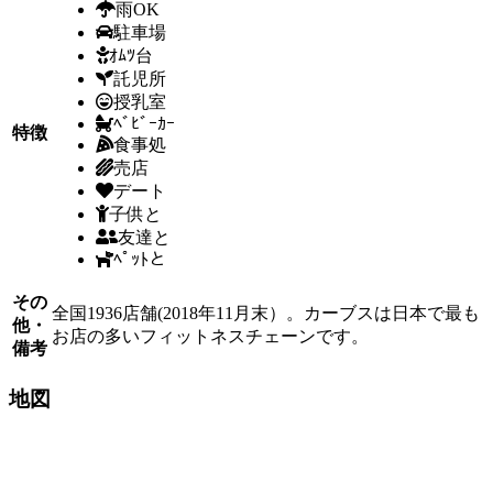
雨OK
駐車場
ｵﾑﾂ台
託児所
授乳室
ﾍﾞﾋﾞｰｶｰ
特徴
食事処
売店
デート
子供と
友達と
ﾍﾟｯﾄと
その
全国1936店舗(2018年11月末）。カーブスは日本で最も
他・
お店の多いフィットネスチェーンです。
備考
地図