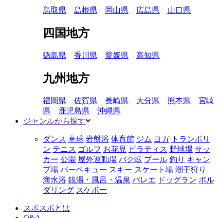
鳥取県
島根県
岡山県
広島県
山口県
四国地方
徳島県
香川県
愛媛県
高知県
九州地方
福岡県
佐賀県
長崎県
大分県
熊本県
宮崎
県
鹿児島県
沖縄県
ジャンルから探す
ダンス
卓球
岩盤浴
体育館
ジム
ヨガ
トランポリ
ン
テニス
ゴルフ
お花見
ピラティス
野球場
サッ
カー
公園
屋外運動場
バク転
プール
釣り
キャン
プ場
バーベキュー
スキー
スケート場
潮干狩り
海水浴
銭湯・風呂・温泉
バレエ
ドッグラン
ボル
ダリング
スケボー
スポスポとは
Q&A