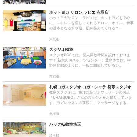
ホットヨガ サロン ラビエ 赤羽店
ホットヨガサロン ラビエは、ホットヨガを中心
に、ストレスを癒してくれるアロマ、オイル、食事
の基本となる水や塩、肌を整えてくれるコ..
東京都
スタジオBOS
スタジオBOSでは、個人開放時間を設けておりま
す！ 新大久保スポーツセンター、豊島体育館、中
野体育館のように、一般に開放しているシ..
東京都
札幌ヨガスタジオ ヨガ・シャラ 発寒スタジオ
発寒スタジオは、東洋式足ツボマッサージのお店
「URATSUBO」さんのスタジオをお借りしていま
す。ヨガレッスンの前後に、マッサージをする..
北海道
バック転教室埼玉
埼玉県