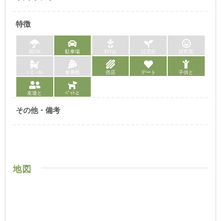
特徴
雨OK
駐車場
ｵﾑﾂ台
託児所
授乳室
ﾍﾞﾋﾞｰｶｰ
食事処
売店
デート
子供と
友達と
ﾍﾟｯﾄと
その他・備考
地図