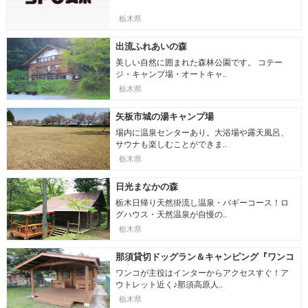
栃木県
出流ふれあいの森
美しい自然に囲まれた森林公園です。 コテー
ジ・キャンプ場・オートキャ..
栃木県
矢板市城の湯キャンプ場
場内に温泉センターあり。大浴場や露天風呂、
サウナも楽しむことができま..
栃木県
日光まなかの森
栃木日帰り天然掛流し温泉・バギーコース！ロ
グハウス・天然温泉が自慢の..
栃木県
那須貸切ドッグラン＆キャンピング『ワンコ
が主役』
ワンコが主役はインターからアクセスすぐ！ア
ウトレット近く♪那須高原人..
栃木県