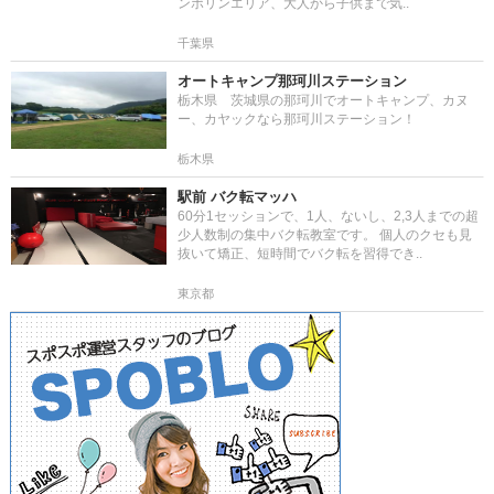
ンポリンエリア、大人から子供まで気..
千葉県
オートキャンプ那珂川ステーション
栃木県 茨城県の那珂川でオートキャンプ、カヌ
ー、カヤックなら那珂川ステーション！
栃木県
駅前 バク転マッハ
60分1セッションで、1人、ないし、2,3人までの超
少人数制の集中バク転教室です。 個人のクセも見
抜いて矯正、短時間でバク転を習得でき..
東京都