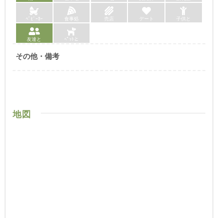
ﾍﾞﾋﾞｰｶｰ
食事処
売店
デート
子供と
友達と
ﾍﾟｯﾄと
その他・備考
地図