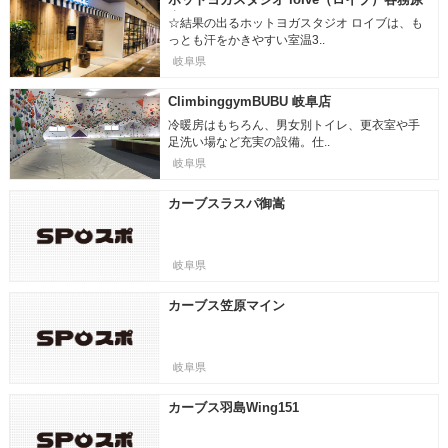
店
☆結果の出るホットヨガスタジオ ロイブは、も
っとも汗をかきやすい室温3..
岐阜県
ClimbinggymBUBU 岐阜店
冷暖房はもちろん、男女別トイレ、更衣室や手
足洗い場など充実の設備。仕..
岐阜県
カーブスラスパ御嵩
岐阜県
カーブス笠原マイン
岐阜県
カーブス羽島Wing151