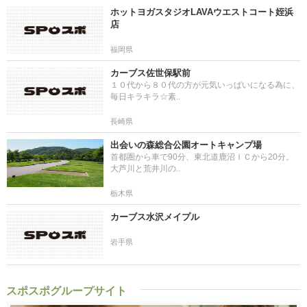
ホットヨガスタジオLAVAウエストコート姪浜
店
福岡県
カーブス佐世保駅前
１０代から８０代の方が元気いっぱいになる為に、
毎日キラキラ☆素..
長崎県
出会いの森総合公園オートキャンプ場
首都圏から車で90分、東北道鹿沼ＩＣから20分。
大芦川と荒井川の..
栃木県
カーブス水沢メイプル
岩手県
スポスポグループサイト