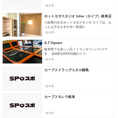
岐阜県
ホットヨガスタジオ loIve（ロイブ）岐阜店
☆結果の出るホットヨガスタジオ ロイブは、も
っとも汗をかきやすい室温3..
岐阜県
A.T.Square
岐阜県でも珍しい広々トランポリンパークで
す。 店内約100坪26面のトラ..
岐阜県
カーブスドラッグユタカ鏡島
岐阜県
カーブスモレラ岐阜
岐阜県