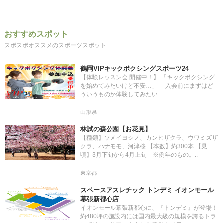
おすすめスポット
スポスポオススメのスポーツスポット
鶴岡VIPキックボクシングスポーツ24
【体験レッスン会 開催中！】 「キックボクシング
を始めてみたいけど不安…」 「入会前にまずはど
ういうものか体験してみたい..
山形県
林試の森公園【お花見】
【種類】ソメイヨシノ、カンヒザクラ、ウワミズザ
クラ、ハナモモ、河津桜 【本数】約300本 【見
頃】3月下旬から4月上旬 ※例年のもの。..
東京都
スペースアスレチック トンデミ イオンモール
幕張新都心店
イオンモール幕張新都心に、『トンデミ』が登場！
約480坪の施設内には国内最大級の規模を誇るトラ