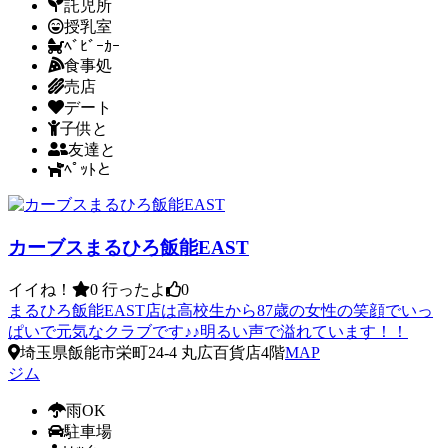
託児所
授乳室
ﾍﾞﾋﾞｰｶｰ
食事処
売店
デート
子供と
友達と
ﾍﾟｯﾄと
カーブスまるひろ飯能EAST
イイね！
0
行ったよ
0
まるひろ飯能EAST店は高校生から87歳の女性の笑顔でいっ
ぱいで元気なクラブです♪♪明るい声で溢れています！！
埼玉県飯能市栄町24-4 丸広百貨店4階
MAP
ジム
雨OK
駐車場