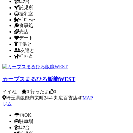
ｵﾑﾂ台
託児所
授乳室
ﾍﾞﾋﾞｰｶｰ
食事処
売店
デート
子供と
友達と
ﾍﾟｯﾄと
カーブスまるひろ飯能WEST
イイね！
0
行ったよ
0
埼玉県飯能市栄町24-4 丸広百貨店4F
MAP
ジム
雨OK
駐車場
ｵﾑﾂ台