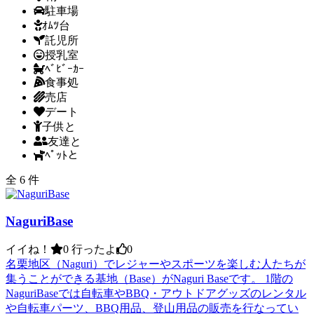
駐車場
ｵﾑﾂ台
託児所
授乳室
ﾍﾞﾋﾞｰｶｰ
食事処
売店
デート
子供と
友達と
ﾍﾟｯﾄと
全 6 件
NaguriBase
イイね！
0
行ったよ
0
名栗地区（Naguri）でレジャーやスポーツを楽しむ人たちが
集うことができる基地（Base）がNaguri Baseです。 1階の
NaguriBaseでは自転車やBBQ・アウトドアグッズのレンタル
や自転車パーツ、BBQ用品、登山用品の販売を行なってい