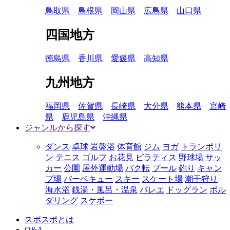
鳥取県
島根県
岡山県
広島県
山口県
四国地方
徳島県
香川県
愛媛県
高知県
九州地方
福岡県
佐賀県
長崎県
大分県
熊本県
宮崎
県
鹿児島県
沖縄県
ジャンルから探す
ダンス
卓球
岩盤浴
体育館
ジム
ヨガ
トランポリ
ン
テニス
ゴルフ
お花見
ピラティス
野球場
サッ
カー
公園
屋外運動場
バク転
プール
釣り
キャン
プ場
バーベキュー
スキー
スケート場
潮干狩り
海水浴
銭湯・風呂・温泉
バレエ
ドッグラン
ボル
ダリング
スケボー
スポスポとは
Q&A