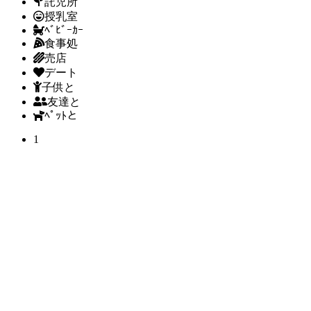
託児所
授乳室
ﾍﾞﾋﾞｰｶｰ
食事処
売店
デート
子供と
友達と
ﾍﾟｯﾄと
1