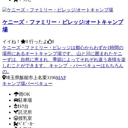
ケニーズ・ファミリー・ビレッジ/オートキャンプ
場
イイね！
0
行ったよ
0
ケニーズ・ファミリー・ビレッジは都心からわずか1時間の
場所にあるオートキャンプ場です。 山と川に囲まれたケニ
ーずは、自然に恵まれ、季節によってそれぞれ違う表情を楽
しむことができます。 キャンプ ・バーベキューはもちろん
の..
埼玉県飯能市上名栗3196
MAP
キャンプ場
バーベキュー
雨OK
駐車場
ｵﾑﾂ台
託児所
授乳室
ﾍﾞﾋﾞｰｶｰ