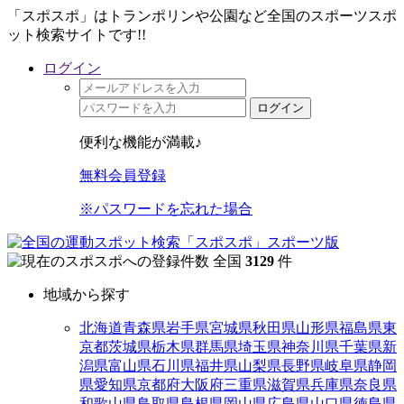
「スポスポ」はトランポリンや公園など全国のスポーツスポ
ット検索サイトです!!
ログイン
ログイン
便利な機能が満載♪
無料会員登録
※パスワードを忘れた場合
全国
3129
件
地域から探す
北海道
青森県
岩手県
宮城県
秋田県
山形県
福島県
東
京都
茨城県
栃木県
群馬県
埼玉県
神奈川県
千葉県
新
潟県
富山県
石川県
福井県
山梨県
長野県
岐阜県
静岡
県
愛知県
京都府
大阪府
三重県
滋賀県
兵庫県
奈良県
和歌山県
鳥取県
島根県
岡山県
広島県
山口県
徳島県