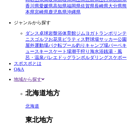
香川県
愛媛県
高知県
福岡県
佐賀県
長崎県
大分県
熊
本県
宮崎県
鹿児島県
沖縄県
ジャンルから探す
ダンス
卓球
岩盤浴
体育館
ジム
ヨガ
トランポリン
テ
ニス
ゴルフ
お花見
ピラティス
野球場
サッカー
公園
屋外運動場
バク転
プール
釣り
キャンプ場
バーベキ
ュー
スキー
スケート場
潮干狩り
海水浴
銭湯・風
呂・温泉
バレエ
ドッグラン
ボルダリング
スケボー
スポスポとは
Q&A
地域から探す
北海道地方
北海道
東北地方