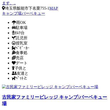
ます。..
埼玉県飯能市下名栗755-1
MAP
キャンプ場
バーベキュー
雨OK
駐車場
ｵﾑﾂ台
託児所
授乳室
ﾍﾞﾋﾞｰｶｰ
食事処
売店
デート
子供と
友達と
ﾍﾟｯﾄと
古民家ファミリービレッジ キャンプ/バーベキュー
場