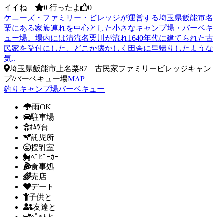
イイね！
0
行ったよ
0
ケニーズ・ファミリー・ビレッジが運営する埼玉県飯能市名
栗にある家族連れを中心とした小さなキャンプ場・バーベキ
ュー場。場内には清流名栗川が流れ1640年代に建てられた古
民家を受付にした、どこか懐かしく田舎に里帰りしたような
気..
埼玉県飯能市上名栗87 古民家ファミリービレッジキャン
プ/バーベキュー場
MAP
釣り
キャンプ場
バーベキュー
雨OK
駐車場
ｵﾑﾂ台
託児所
授乳室
ﾍﾞﾋﾞｰｶｰ
食事処
売店
デート
子供と
友達と
ﾍﾟｯﾄと