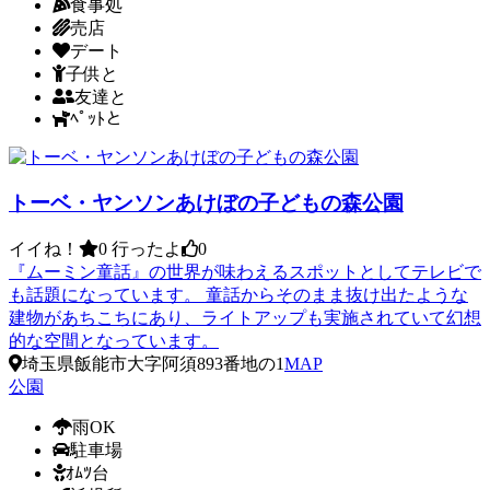
食事処
売店
デート
子供と
友達と
ﾍﾟｯﾄと
トーベ・ヤンソンあけぼの子どもの森公園
イイね！
0
行ったよ
0
『ムーミン童話』の世界が味わえるスポットとしてテレビで
も話題になっています。 童話からそのまま抜け出たような
建物があちこちにあり、ライトアップも実施されていて幻想
的な空間となっています。
埼玉県飯能市大字阿須893番地の1
MAP
公園
雨OK
駐車場
ｵﾑﾂ台