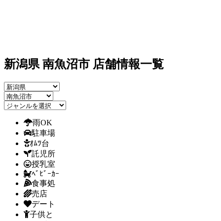
新潟県 南魚沼市 店舗情報一覧
雨OK
駐車場
ｵﾑﾂ台
託児所
授乳室
ﾍﾞﾋﾞｰｶｰ
食事処
売店
デート
子供と