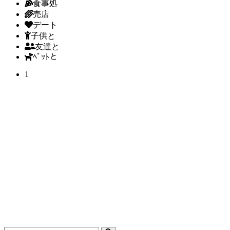
食事処
売店
デート
子供と
友達と
ﾍﾟｯﾄと
1