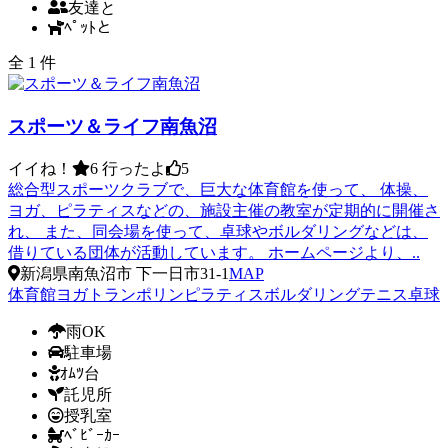
友達と
ﾍﾟｯﾄと
全 1 件
スポーツ＆ライフ南魚沼
イイね！
6
行ったよ
5
総合型スポーツクラブで、巨大な体育館を使って、 体操、
ヨガ、ピラティスなどの、施設主催の教室が定期的に開催さ
れ、 また、同会場を使って、卓球やボルダリングなどは、
借りている団体が活動しています。 ホームページより、..
新潟県南魚沼市 下一日市31‐1
MAP
体育館
ヨガ
トランポリン
ピラティス
ボルダリング
テニス
卓球
雨OK
駐車場
ｵﾑﾂ台
託児所
授乳室
ﾍﾞﾋﾞｰｶｰ