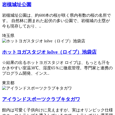
岩槻城址公園
岩槻城址公園は、約600本の桜が咲く県内有数の桜の名所で
す。 自然林に囲まれた起伏の多い公園で、岩槻城の土塁が
今も現存しており、..
埼玉県
ホットヨガスタジオ loIve（ロイブ）池袋店
☆結果の出るホットヨガスタジオ ロイブは、もっとも汗を
かきやすい室温38℃、湿度65％に徹底管理。専門家と連携の
プログラム開発、インス..
東京都
アイランドスポーツクラブキタガワ
館内は可愛く子供向けに見えますが、実はオリンピック仕様