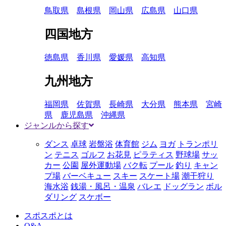
鳥取県
島根県
岡山県
広島県
山口県
四国地方
徳島県
香川県
愛媛県
高知県
九州地方
福岡県
佐賀県
長崎県
大分県
熊本県
宮崎
県
鹿児島県
沖縄県
ジャンルから探す
ダンス
卓球
岩盤浴
体育館
ジム
ヨガ
トランポリ
ン
テニス
ゴルフ
お花見
ピラティス
野球場
サッ
カー
公園
屋外運動場
バク転
プール
釣り
キャン
プ場
バーベキュー
スキー
スケート場
潮干狩り
海水浴
銭湯・風呂・温泉
バレエ
ドッグラン
ボル
ダリング
スケボー
スポスポとは
Q&A