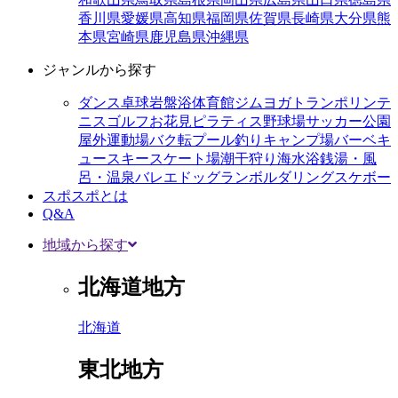
香川県
愛媛県
高知県
福岡県
佐賀県
長崎県
大分県
熊
本県
宮崎県
鹿児島県
沖縄県
ジャンルから探す
ダンス
卓球
岩盤浴
体育館
ジム
ヨガ
トランポリン
テ
ニス
ゴルフ
お花見
ピラティス
野球場
サッカー
公園
屋外運動場
バク転
プール
釣り
キャンプ場
バーベキ
ュー
スキー
スケート場
潮干狩り
海水浴
銭湯・風
呂・温泉
バレエ
ドッグラン
ボルダリング
スケボー
スポスポとは
Q&A
地域から探す
北海道地方
北海道
東北地方