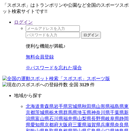
「スポスポ」はトランポリンや公園など全国のスポーツスポ
ット検索サイトです!!
ログイン
ログイン
便利な機能が満載♪
無料会員登録
※パスワードを忘れた場合
全国
3129
件
地域から探す
北海道
青森県
岩手県
宮城県
秋田県
山形県
福島県
東
京都
茨城県
栃木県
群馬県
埼玉県
神奈川県
千葉県
新
潟県
富山県
石川県
福井県
山梨県
長野県
岐阜県
静岡
県
愛知県
京都府
大阪府
三重県
滋賀県
兵庫県
奈良県
和歌山県
鳥取県
島根県
岡山県
広島県
山口県
徳島県